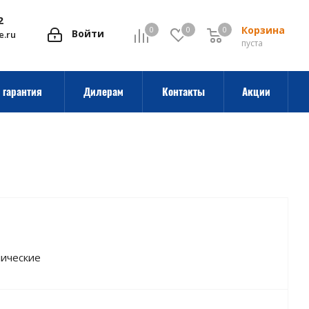
2
Корзина
0
0
0
0
Войти
e.ru
пуста
 гарантия
Дилерам
Контакты
Акции
ические