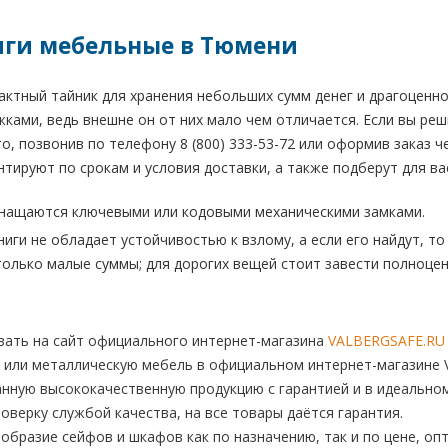
ги мебельные в Тюмени
актный тайник для хранения небольших сумм денег и драгоценно
жками, ведь внешне он от них мало чем отличается. Если вы реш
о, позвонив по телефону 8 (800) 333-53-72 или оформив заказ 
нтируют по срокам и условия доставки, а также подберут для в
снащаются ключевыми или кодовыми механическими замками.
ниги не обладает устойчивостью к взлому, а если его найдут, то
олько малые суммы; для дорогих вещей стоит завести полноцен
ать на сайт официального интернет-магазина
VALBERGSAFE.RU
 или металлическую мебель в официальном интернет-магазине V
нную высококачественную продукцию с гарантией и в идеальном
верку службой качества, на все товары даётся гарантия.
бразие сейфов и шкафов как по назначению, так и по цене, опт