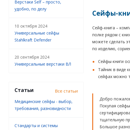
Верстаки Self – просто,
удобно, по делу
Сейфы-кни
10 октября 2024
Сейф-книга – комп
Универсальные сейфы
полке рядом с кни
Stahlkraft Defender
можете сделать эт
по изделию, сорие
20 сентября 2024
Сейфы-книги о
Универсальные верстаки ВЛ
Тайник в виде к
сейфах можно т
Статьи
Все статьи
Добро пожалов
Медицинские сейфы - выбор,
Покупая сейфы
требования, разновидности
сертифицирова
тщательную про
Стандарты и системы
Большое разноо