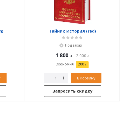
n)
Тайник История (red)
Под заказ
1 800
2 000
Экономия
200
у
В корзину
Запросить скидку