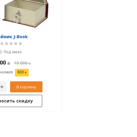
йник J-Book
Под заказ
200
10 000
ономия
800
В корзину
росить скидку