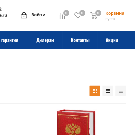
2
Корзина
0
0
0
0
Войти
e.ru
пуста
 гарантия
Дилерам
Контакты
Акции