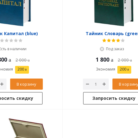
к Капитал (blue)
Тайник Словарь (gree
Есть в наличии
Под заказ
800
1 800
2 000
2 000
ономия
200
Экономия
200
В корзину
В корзин
росить скидку
Запросить скидку