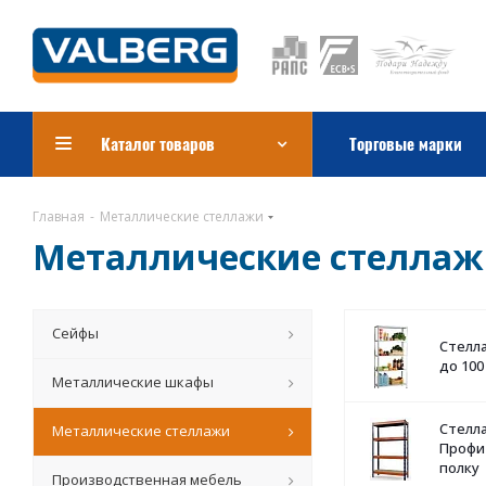
Каталог товаров
Торговые марки
Главная
-
Металлические стеллажи
Металлические стелла
Сейфы
Стелл
до 100
Металлические шкафы
Стелл
Металлические стеллажи
Профи-
полку
Производственная мебель