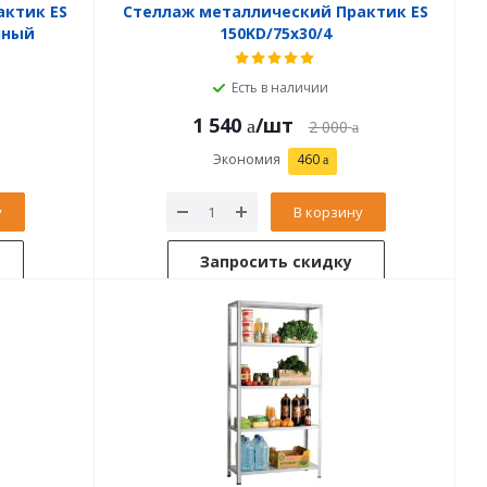
актик ES
Стеллаж металлический Практик ES
нный
150KD/75x30/4
Есть в наличии
1 540
/шт
2 000
Экономия
460
у
В корзину
Запросить скидку