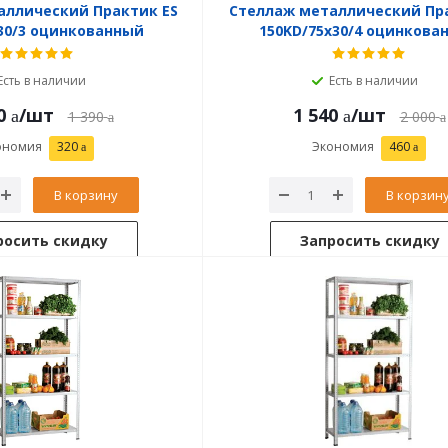
аллический Практик ES
Стеллаж металлический Пр
30/3 оцинкованный
150KD/75x30/4 оцинкова
Есть в наличии
Есть в наличии
0
/шт
1 540
/шт
1 390
2 000
ономия
320
Экономия
460
В корзину
В корзин
росить скидку
Запросить скидку