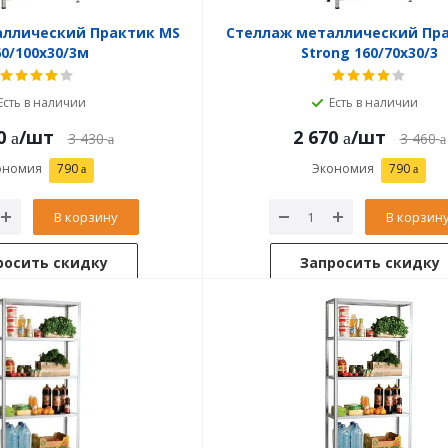
аллический Практик MS
Стеллаж металлический Пр
60/100х30/3м
Strong 160/70x30/3
Есть в наличии
Есть в наличии
0
/шт
2 670
/шт
3 430
3 460
ономия
790
Экономия
790
В корзину
В корзин
росить скидку
Запросить скидку