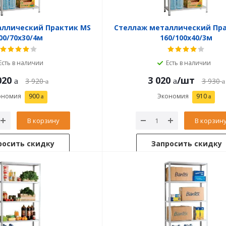
аллический Практик MS
Стеллаж металлический Пр
00/70х30/4м
160/100х40/3м
Есть в наличии
Есть в наличии
020
3 020
/шт
3 920
3 930
ономия
900
Экономия
910
В корзину
В корзин
росить скидку
Запросить скидку