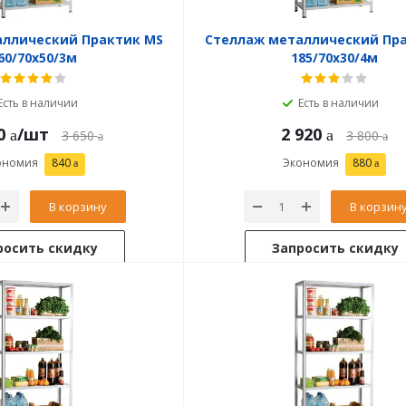
аллический Практик MS
Стеллаж металлический Пр
60/70х50/3м
185/70х30/4м
Есть в наличии
Есть в наличии
0
/шт
2 920
3 650
3 800
ономия
840
Экономия
880
В корзину
В корзин
росить скидку
Запросить скидку