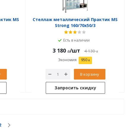
актик MS
Стеллаж металлический Практик MS
Strong 160/70x50/3
Есть в наличии
3 180
/шт
4 130
Экономия
950
у
В корзину
Запросить скидку
2