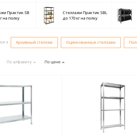
ажи Практик SB
Стеллажи Практик SBL
кг на полку
до 170 кг на полку
рки
Архивный стеллаж
Оцинкованные стеллажи
Пол
По алфавиту
По цене