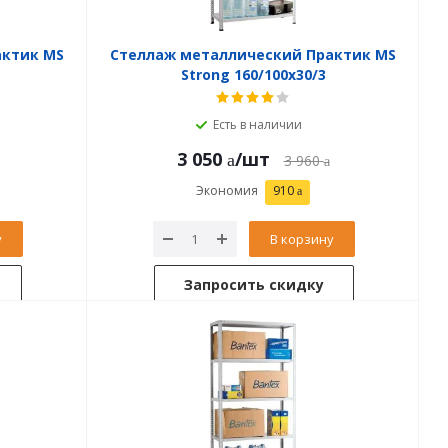
актик MS
Стеллаж металлический Практик MS
Strong 160/100x30/3
Есть в наличии
3 050
/шт
3 960
Экономия
910
у
В корзину
Запросить скидку