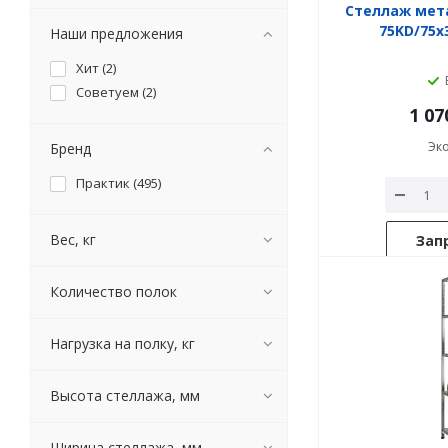
Стеллаж мет
75KD/75x
Наши предложения
Хит (
2
)
Советуем (
2
)
1 07
Эк
Бренд
Практик (
495
)
Вес, кг
Зап
Количество полок
Нагрузка на полку, кг
Высота стеллажа, мм
Ширина стеллажа, мм