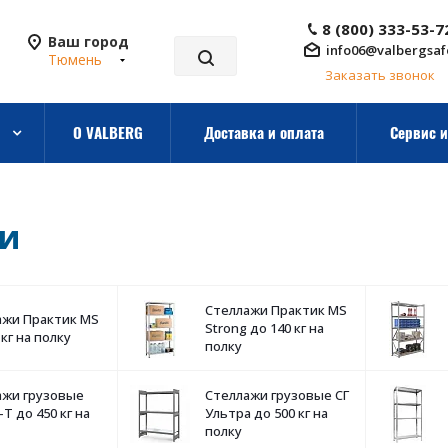
8 (800) 333-53-7
Ваш город
info06@valbergsaf
Тюмень
Заказать звонок
О VALBERG
Доставка и оплата
Сервис и
жи
Стеллажи Практик MS
ажи Практик MS
Strong до 140 кг на
 кг на полку
полку
ажи грузовые
Стеллажи грузовые СГ
Т до 450 кг на
Ультра до 500 кг на
полку