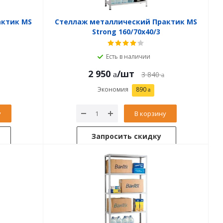
актик MS
Стеллаж металлический Практик MS
Strong 160/70x40/3
Есть в наличии
2 950
/шт
3 840
Экономия
890
у
В корзину
Запросить скидку