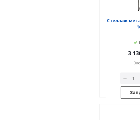
Стеллаж мет
1
3 13
Эк
Зап