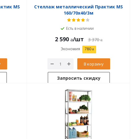
актик MS
Стеллаж металлический Практик MS
160/70х40/3м
Есть в наличии
2 590
/шт
3 370
Экономия
780
у
В корзину
Запросить скидку