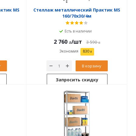
актик MS
Стеллаж металлический Практик MS
160/70х30/4м
Есть в наличии
2 760
/шт
3 590
Экономия
830
у
В корзину
Запросить скидку