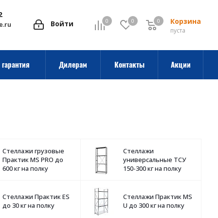
2
Корзина
0
0
0
0
Войти
e.ru
пуста
 гарантия
Дилерам
Контакты
Акции
Стеллажи грузовые
Стеллажи
Практик MS PRO до
универсальные ТСУ
600 кг на полку
150-300 кг на полку
Стеллажи Практик ES
Стеллажи Практик MS
до 30 кг на полку
U до 300 кг на полку