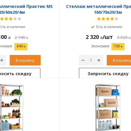
аллический Практик MS
Стеллаж металлический Пр
20/60х20/4м
160/70х30/3м
Есть в наличии
Есть в наличии
100
2 320
/шт
2 740
3 020
ономия
640
Экономия
700
В корзину
В корзин
росить скидку
Запросить скидку