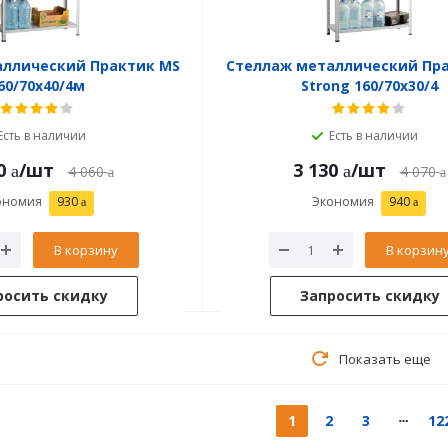
аллический Практик MS
Стеллаж металлический Пр
60/70х40/4м
Strong 160/70x30/4
Есть в наличии
Есть в наличии
0
/шт
3 130
/шт
4 060
4 070
ономия
930
Экономия
940
В корзину
В корзин
росить скидку
Запросить скидку
Показать еще
1
2
3
12