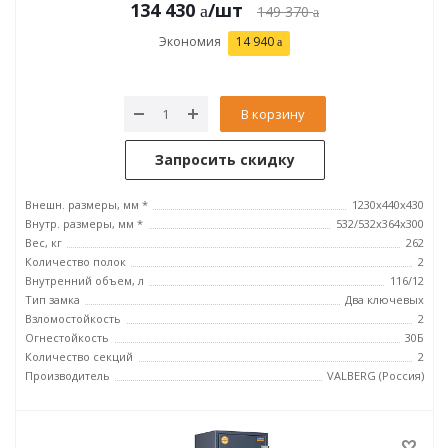
134 430
/шт
149 370
Экономия
14 940
В корзину
Запросить скидку
Внешн. размеры, мм *
1230x440x430
Внутр. размеры, мм *
532/532x364x300
Вес, кг
262
Количество полок
2
Внутренний объем, л
116/12
Тип замка
Два ключевых
Взломостойкость
2
Огнестойкость
30Б
Количество секций
2
Производитель
VALBERG (Россия)