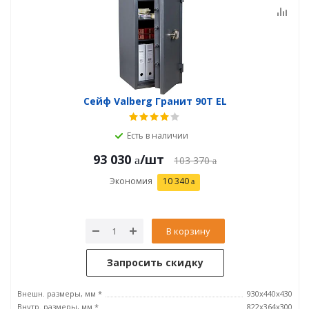
Сейф Valberg Гранит 90T EL
Есть в наличии
93 030
/шт
103 370
Экономия
10 340
В корзину
Запросить скидку
Внешн. размеры, мм *
930x440x430
Внутр. размеры, мм *
822x364x300