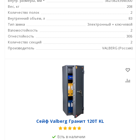
Внутр. размеры, мм *
382/382x364x300
Вес, кг
208
Количество полок
2
Внутренний объем, л
83
Тип замка
Электронный + ключевой
Взломостойкость
2
Огнестойкость
30Б
Количество секций
2
Производитель
VALBERG (Россия)
Сейф Valberg Гранит 120T KL
Есть в наличии