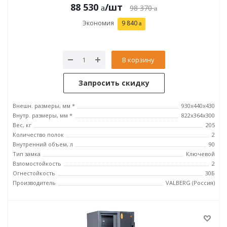
88 530
/шт
98 370
Экономия
9 840
В корзину
Запросить скидку
Внешн. размеры, мм *
930x440x430
Внутр. размеры, мм *
822x364x300
Вес, кг
205
Количество полок
2
Внутренний объем, л
90
Тип замка
Ключевой
Взломостойкость
2
Огнестойкость
30Б
Производитель
VALBERG (Россия)