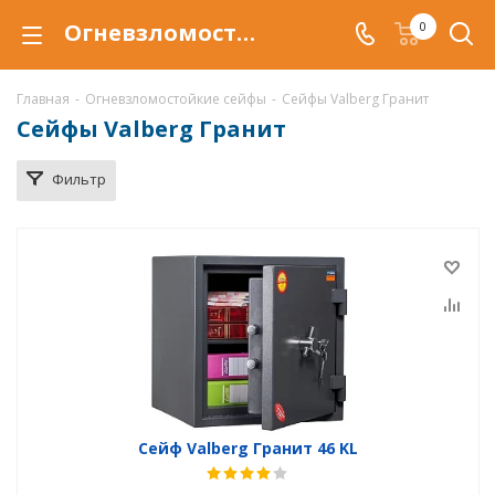
Огневзломостойкий сейф Valberg Гранит New купить в Тюмени, сейфы Valberg Гранит New с защитой от взлома и от огня по низкой цене c доставкой
0
Главная
-
Огневзломостойкие сейфы
-
Сейфы Valberg Гранит
Сейфы Valberg Гранит
Фильтр
Сейф Valberg Гранит 46 KL