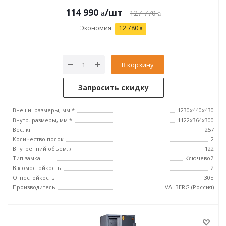
114 990
/шт
127 770
Экономия
12 780
В корзину
Запросить скидку
Внешн. размеры, мм *
1230x440x430
Внутр. размеры, мм *
1122x364x300
Вес, кг
257
Количество полок
2
Внутренний объем, л
122
Тип замка
Ключевой
Взломостойкость
2
Огнестойкость
30Б
Производитель
VALBERG (Россия)