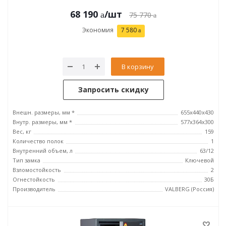
68 190
/шт
75 770
Экономия
7 580
В корзину
Запросить скидку
Внешн. размеры, мм *
655x440x430
Внутр. размеры, мм *
577x364x300
Вес, кг
159
Количество полок
1
Внутренний объем, л
63/12
Тип замка
Ключевой
Взломостойкость
2
Огнестойкость
30Б
Производитель
VALBERG (Россия)