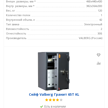
Внешн. размеры, мм *
460x440x430
Внутр. размеры, мм *
382x364x300
Вес, кг
120
Количество полок
1
Внутренний объем, л
42
Тип замка
Электронный
Взломостойкость
2
Огнестойкость
30Б
Производитель
VALBERG (Россия)
Сейф Valberg Гранит 65Т KL
Есть в наличии