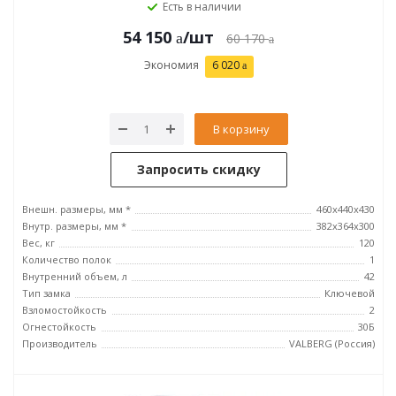
Есть в наличии
54 150
/шт
60 170
Экономия
6 020
В корзину
Запросить скидку
Внешн. размеры, мм *
460x440x430
Внутр. размеры, мм *
382x364x300
Вес, кг
120
Количество полок
1
Внутренний объем, л
42
Тип замка
Ключевой
Взломостойкость
2
Огнестойкость
30Б
Производитель
VALBERG (Россия)