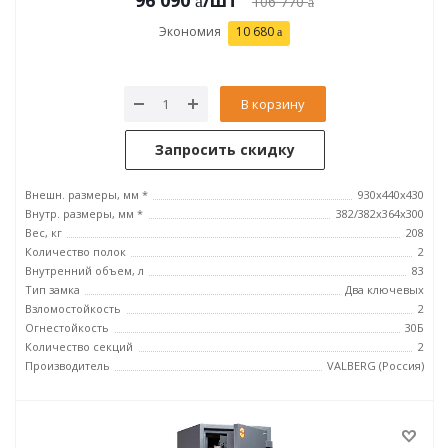
96 090
/шт
106 770
Экономия
10 680
В корзину
Запросить скидку
Внешн. размеры, мм *
930x440x430
Внутр. размеры, мм *
382/382x364x300
Вес, кг
208
Количество полок
2
Внутренний объем, л
83
Тип замка
Два ключевых
Взломостойкость
2
Огнестойкость
30Б
Количество секций
2
Производитель
VALBERG (Россия)