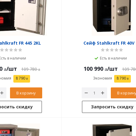
hlkraft FR 445 2KL
Сейф Stahlkraft FR 40V 
Есть в наличии
Есть в наличии
0
/шт
100 990
/шт
109 780
109 78
номия
8 790
Экономия
8 790
В корзину
В корзин
росить скидку
Запросить скидку