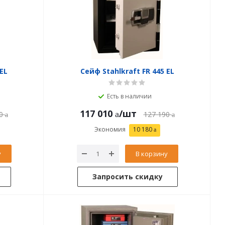
EL
Сейф Stahlkraft FR 445 EL
Есть в наличии
117 010
/шт
0
127 190
Экономия
10 180
у
В корзину
Запросить скидку