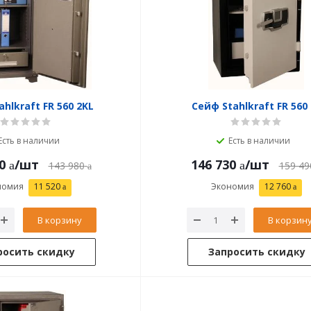
hlkraft FR 560 2KL
Сейф Stahlkraft FR 560 
Есть в наличии
Есть в наличии
0
/шт
146 730
/шт
143 980
159 49
номия
11 520
Экономия
12 760
В корзину
В корзин
росить скидку
Запросить скидку