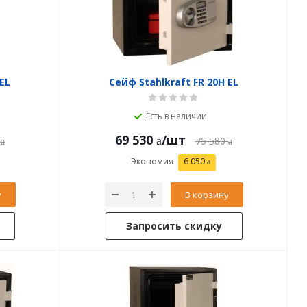
EL
Сейф Stahlkraft FR 20H EL
Есть в наличии
69 530
/шт
75 580
Экономия
6 050
у
В корзину
Запросить скидку