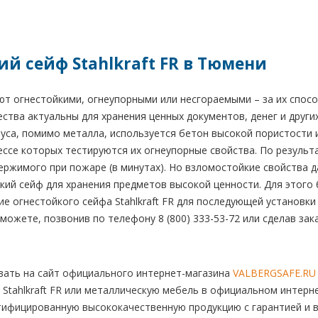
й сейф Stahlkraft FR в Тюмени
ют огнестойкими, огнеупорными или несгораемыми – за их спос
ества актуальны для хранения ценных документов, денег и други
уса, помимо металла, используется бетон высокой пористости 
ессе которых тестируются их огнеупорные свойства. По резуль
ржимого при пожаре (в минутах). Но взломостойкие свойства 
кий сейф для хранения предметов высокой ценности. Для этого
е огнестойкого сейфа Stahlkraft FR для последующей установк
можете, позвонив по телефону 8 (800) 333-53-72 или сделав зака
ать на сайт официального интернет-магазина
VALBERGSAFE.RU
Stahlkraft FR или металлическую мебель в официальном интерне
тифицированную высококачественную продукцию с гарантией и в