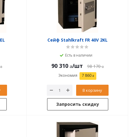
 EL
Сейф Stahlkraft FR 40V 2KL
Есть в наличии
90 310
/шт
98 170
Экономия
7 860
у
В корзину
Запросить скидку