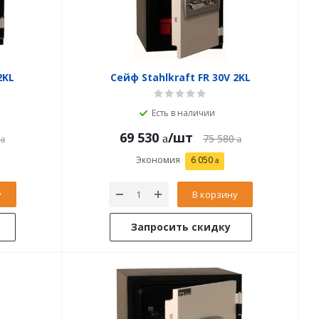
2KL
Сейф Stahlkraft FR 30V 2KL
Есть в наличии
69 530
/шт
75 580
Экономия
6 050
у
В корзину
Запросить скидку