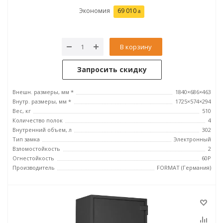
Экономия
69 010
В корзину
Запросить скидку
Внешн. размеры, мм *
1840×686×463
Внутр. размеры, мм *
1725×574×294
Вес, кг
510
Количество полок
4
Внутренний объем, л
302
Тип замка
Электронный
Взломостойкость
2
Огнестойкость
60P
Производитель
FORMAT (Германия)