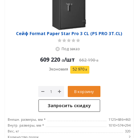
Сейф Format Paper Star Pro 3 CL (PS PRO 3Т.CL)
Под заказ
609 220
/шт
662 190
Экономия
52 970
В корзину
Запросить скидку
Внешн. размеры, мм *
1125×686×463
Внутр. размеры, мм *
1010×574×294
Вес, кг
320
Количество полок
2