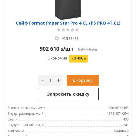
Сейф Format Paper Star Pro 4 CL (PS PRO 4Т.CL)
Под заказ
902 610
/шт
981 100
Экономия
78 490
В корзину
Запросить скидку
Внешн. размеры, мм *
1490×686×463
Внутр. размеры, мм *
1375×574×294
Вес, кг
400
Внутренний объем, л
241
Тип замка
Кодовый