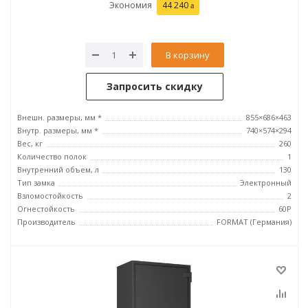
Экономия
44 240
В корзину
Запросить скидку
Внешн. размеры, мм *
855×686×463
Внутр. размеры, мм *
740×574×294
Вес, кг
260
Количество полок
1
Внутренний объем, л
130
Тип замка
Электронный
Взломостойкость
2
Огнестойкость
60P
Производитель
FORMAT (Германия)