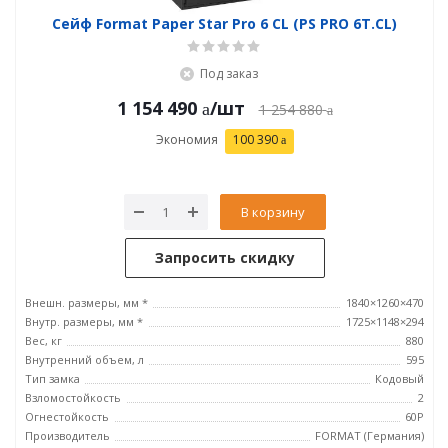
Сейф Format Paper Star Pro 6 CL (PS PRO 6Т.CL)
Под заказ
1 154 490
/шт
1 254 880
Экономия
100 390
В корзину
Запросить скидку
Внешн. размеры, мм *
1840×1260×470
Внутр. размеры, мм *
1725×1148×294
Вес, кг
880
Внутренний объем, л
595
Тип замка
Кодовый
Взломостойкость
2
Огнестойкость
60P
Производитель
FORMAT (Германия)