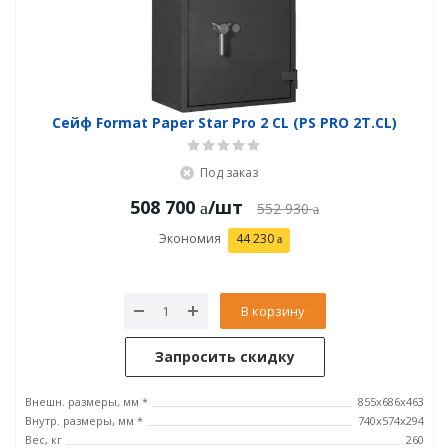
Сейф Format Paper Star Pro 2 CL (PS PRO 2Т.CL)
Под заказ
508 700
/шт
552 930
Экономия
44 230
В корзину
Запросить скидку
Внешн. размеры, мм *
855x686x463
Внутр. размеры, мм *
740х574х294
Вес, кг
260