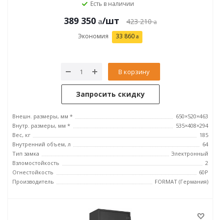
Есть в наличии
389 350
/шт
423 210
Экономия
33 860
В корзину
Запросить скидку
Внешн. размеры, мм *
650×520×463
Внутр. размеры, мм *
535×408×294
Вес, кг
185
Внутренний объем, л
64
Тип замка
Электронный
Взломостойкость
2
Огнестойкость
60P
Производитель
FORMAT (Германия)