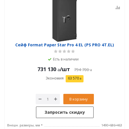
Сейф Format Paper Star Pro 4 EL (PS PRO 4Т.EL)
Есть в наличии
731 130
/шт
794 700
Экономия
63 570
В корзину
Запросить скидку
Внешн. размеры, мм *
1490×686×463