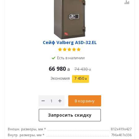
Сейф Valberg ASD-32.EL
Есть в наличии
66 980
74 430
Экономия
7 450
В корзину
Запросить скидку
Внешн. размеры, мм *
812x419x427
Внутр. размеры, мм *
796х407х336