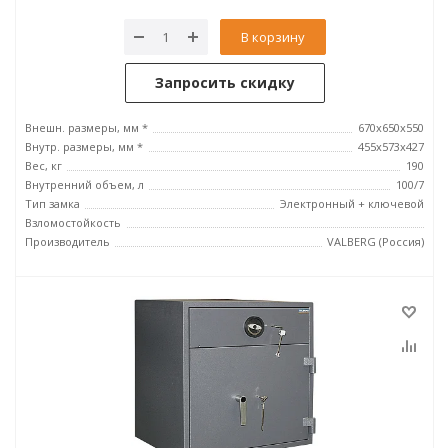
В корзину
Запросить скидку
Внешн. размеры, мм *
670х650х550
Внутр. размеры, мм *
455х573х427
Вес, кг
190
Внутренний объем, л
100/7
Тип замка
Электронный + ключевой
Взломостойкость
Производитель
VALBERG (Россия)