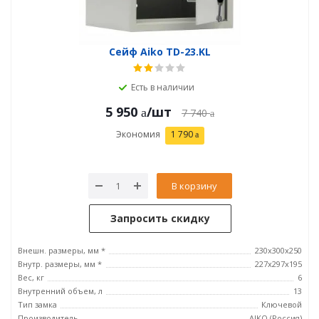
Сейф Aiko TD-23.KL
Есть в наличии
5 950
/шт
7 740
Экономия
1 790
В корзину
Запросить скидку
Внешн. размеры, мм *
230x300x250
Внутр. размеры, мм *
227x297x195
Вес, кг
6
Внутренний объем, л
13
Тип замка
Ключевой
Производитель
AIKO (Россия)