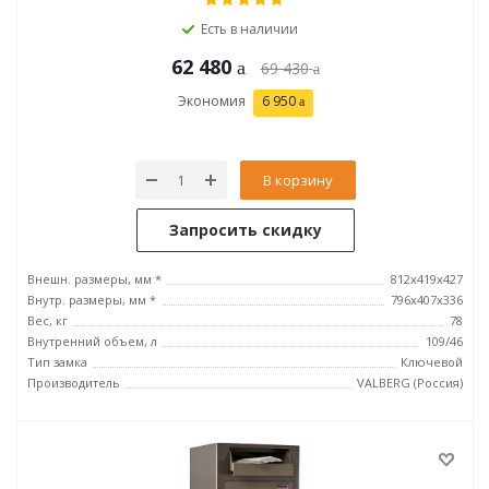
Есть в наличии
62 480
69 430
Экономия
6 950
В корзину
Запросить скидку
Внешн. размеры, мм *
812x419x427
Внутр. размеры, мм *
796х407х336
Вес, кг
78
Внутренний объем, л
109/46
Тип замка
Ключевой
Производитель
VALBERG (Россия)