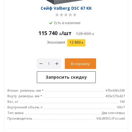
Сейф Valberg DSC 67 KK
Есть в наличии
115 740
/шт
128 600
Экономия
12 860
В корзину
Запросить скидку
Внешн. размеры, мм *
670х650х550
Внутр. размеры, мм *
455х573х427
Вес, кг
190
Внутренний объем, л
100/7
Тип замка
Два ключевых
Производитель
VALBERG (Россия)