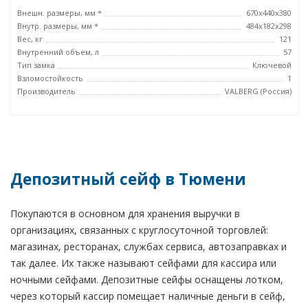
Внешн. размеры, мм *
670х440х380
Внутр. размеры, мм *
484х182х298
Вес, кг
121
Внутренний объем, л
57
Тип замка
Ключевой
Взломостойкость
1
Производитель
VALBERG (Россия)
Депозитный сейф в Тюмени
Покупаются в основном для хранения выручки в
организациях, связанных с круглосуточной торговлей:
магазинах, ресторанах, службах сервиса, автозаправках и
так далее. Их также называют сейфами для кассира или
ночными сейфами. Депозитные сейфы оснащены лотком,
через который кассир помещает наличные деньги в сейф,