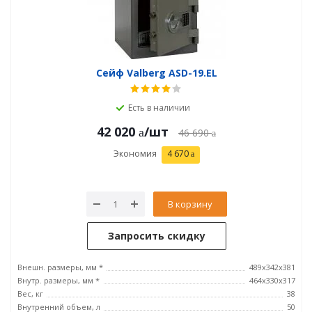
Сейф Valberg ASD-19.EL
Есть в наличии
42 020
/шт
46 690
Экономия
4 670
В корзину
Запросить скидку
Внешн. размеры, мм *
489x342x381
Внутр. размеры, мм *
464х330х317
Вес, кг
38
Внутренний объем, л
50