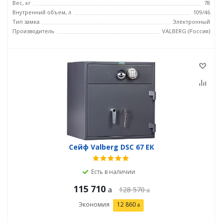
Вес, кг
78
Внутренний объем, л
109/46
Тип замка
Электронный
Производитель
VALBERG (Россия)
Сейф Valberg DSC 67 ЕК
Есть в наличии
115 710
128 570
Экономия
12 860