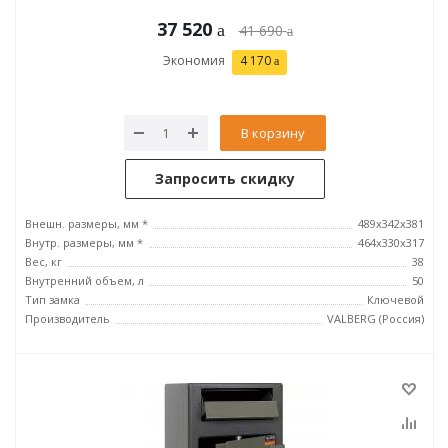
37 520
41 690
Экономия
4 170
В корзину
Запросить скидку
Внешн. размеры, мм *
489x342x381
Внутр. размеры, мм *
464х330х317
Вес, кг
38
Внутренний объем, л
50
Тип замка
Ключевой
Производитель
VALBERG (Россия)