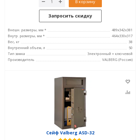
В корзину
Запросить скидку
Внешн. размеры, мм *
489x342x381
Внутр. размеры, мм *
464х330х317
Вес, кг
38
Внутренний объем, л
50
Тип замка
Электронный + ключевой
Производитель
VALBERG (Россия)
Сейф Valberg ASD-32