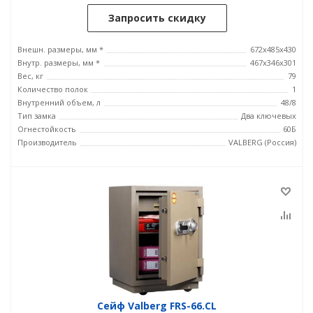
Запросить скидку
Внешн. размеры, мм *
672x485x430
Внутр. размеры, мм *
467x346x301
Вес, кг
79
Количество полок
1
Внутренний объем, л
48/8
Тип замка
Два ключевых
Огнестойкость
60Б
Производитель
VALBERG (Россия)
Сейф Valberg FRS-66.CL