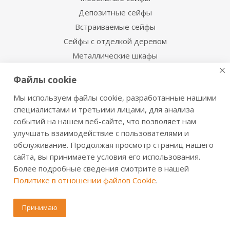
Депозитные сейфы
Встраиваемые сейфы
Сейфы с отделкой деревом
Металлические шкафы
Производственная мебель
Файлы cookie
Металлические двери
Мы используем файлы cookie, разработанные нашими
Информация для покупателя
специалистами и третьими лицами, для анализа
событий на нашем веб-сайте, что позволяет нам
Сервисная служба
улучшать взаимодействие с пользователями и
Сертификаты и инструкции
обслуживание. Продолжая просмотр страниц нашего
Доставка и оплата
сайта, вы принимаете условия его использования.
Более подробные сведения смотрите в нашей
Обмен и возврат
Политике в отношении файлов Cookie
.
Дилерам
Регионы
Принимаю
Акции и скидки
Статьи