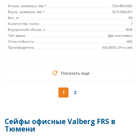
Внешн. размеры, мм *
732x485x430
Внутр. размеры, мм *
527х346х301
Вес, кг
86
Количество полок
1
Внутренний объем, л
49/8
Тип замка
Два ключевых
Огнестойкость
60Б
Производитель
VALBERG (Россия)
Показать еще
1
2
Сейфы офисные Valberg FRS в
Тюмени