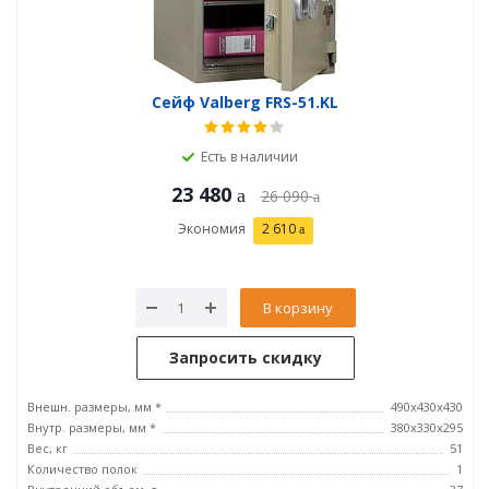
Сейф Valberg FRS-51.KL
Есть в наличии
23 480
26 090
Экономия
2 610
В корзину
Запросить скидку
Внешн. размеры, мм *
490x430x430
Внутр. размеры, мм *
380x330x295
Вес, кг
51
Количество полок
1