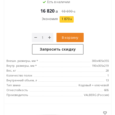
Есть в наличии
16 820
18 690
Экономия
1 870
В корзину
Запросить скидку
Внешн. размеры, мм *
300x405x355
Внутр. размеры, мм *
190x305x219
Вес, кг
28
Количество полок
1
Внутренний объем, л
13
Тип замка
Кодовый + ключевой
Огнестойкость
60Б
Производитель
VALBERG (Россия)