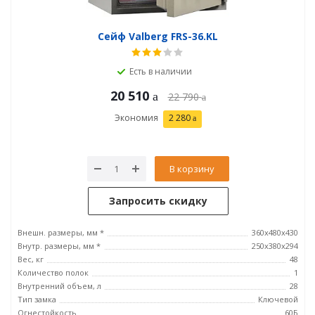
Сейф Valberg FRS-36.KL
Есть в наличии
20 510
22 790
Экономия
2 280
В корзину
Запросить скидку
Внешн. размеры, мм *
360x480x430
Внутр. размеры, мм *
250х380х294
Вес, кг
48
Количество полок
1
Внутренний объем, л
28
Тип замка
Ключевой
Огнестойкость
60Б