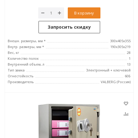
В корзину
Запросить скидку
Внешн. размеры, мм *
300x405x355
Внутр. размеры, мм *
190x305x219
Вес, кг
28
Количество полок
1
Внутренний объем, л
13
Тип замка
Электронный + ключевой
Огнестойкость
60Б
Производитель
VALBERG (Россия)