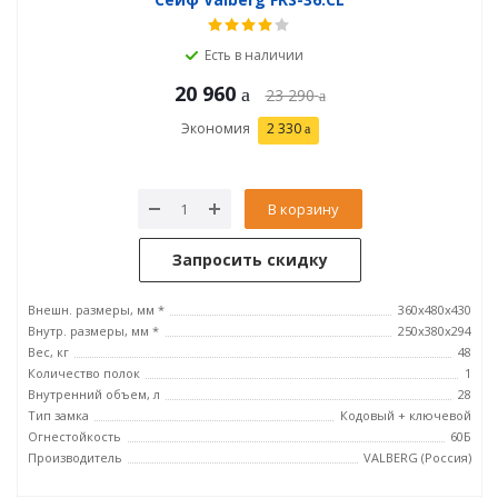
Есть в наличии
20 960
23 290
Экономия
2 330
В корзину
Запросить скидку
Внешн. размеры, мм *
360x480x430
Внутр. размеры, мм *
250х380х294
Вес, кг
48
Количество полок
1
Внутренний объем, л
28
Тип замка
Кодовый + ключевой
Огнестойкость
60Б
Производитель
VALBERG (Россия)