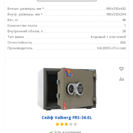
Внешн. размеры, мм *
490x350x430
Внутр. размеры, мм *
380х250х294
Вес, кг
48
Количество полок
1
Внутренний объем, л
28
Тип замка
Кодовый + ключевой
Огнестойкость
60Б
Производитель
VALBERG (Россия)
Сейф Valberg FRS-36.EL
Есть в наличии