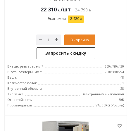
22 310
/шт
24 790
Экономия
2 480
В корзину
Запросить скидку
Внешн. размеры, мм *
360x480x430
Внутр. размеры, мм *
250х380х294
Вес, кг
48
Количество полок
1
Внутренний объем, л
28
Тип замка
Электронный + ключевой
Огнестойкость
60Б
Производитель
VALBERG (Россия)