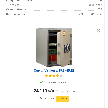
Внутренний объем, л
37
Тип замка
Ключевой
Огнестойкость
60Б
Производитель
VALBERG (Россия)
Сейф Valberg FRS-49.EL
Есть в наличии
24 110
/шт
26 790
Экономия
2 680