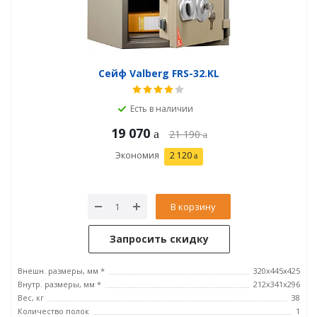
Сейф Valberg FRS-32.KL
Есть в наличии
19 070
21 190
Экономия
2 120
В корзину
Запросить скидку
Внешн. размеры, мм *
320x445x425
Внутр. размеры, мм *
212х341х296
Вес, кг
38
Количество полок
1