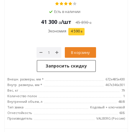
Есть в наличии
41 300
/шт
45 890
Экономия
4 590
В корзину
Запросить скидку
Внешн. размеры, мм *
672x485x430
Внутр. размеры, мм *
467x346x301
Вес, кг
79
Количество полок
1
Внутренний объем, л
48/8
Тип замка
Кодовый + ключевой
Огнестойкость
60Б
Производитель
VALBERG (Россия)