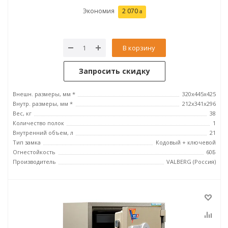
Экономия
2 070
В корзину
Запросить скидку
Внешн. размеры, мм *
320x445x425
Внутр. размеры, мм *
212х341х296
Вес, кг
38
Количество полок
1
Внутренний объем, л
21
Тип замка
Кодовый + ключевой
Огнестойкость
60Б
Производитель
VALBERG (Россия)