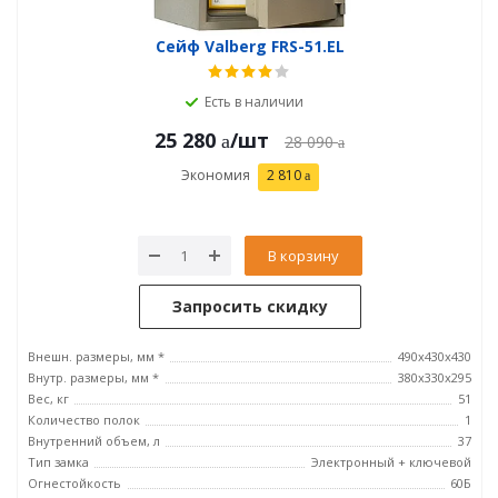
Сейф Valberg FRS-51.EL
Есть в наличии
25 280
/шт
28 090
Экономия
2 810
В корзину
Запросить скидку
Внешн. размеры, мм *
490x430x430
Внутр. размеры, мм *
380x330x295
Вес, кг
51
Количество полок
1
Внутренний объем, л
37
Тип замка
Электронный + ключевой
Огнестойкость
60Б