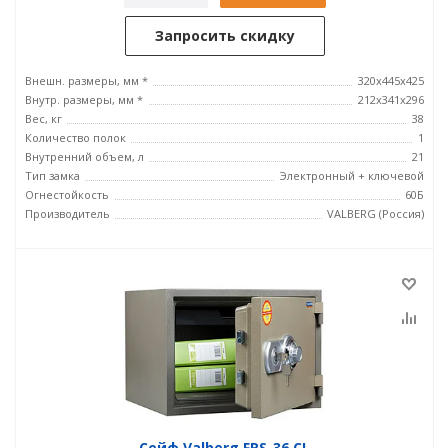
Запросить скидку
Внешн. размеры, мм *
320x445x425
Внутр. размеры, мм *
212х341х296
Вес, кг
38
Количество полок
1
Внутренний объем, л
21
Тип замка
Электронный + ключевой
Огнестойкость
60Б
Производитель
VALBERG (Россия)
Сейф Valberg FRS-36.CL