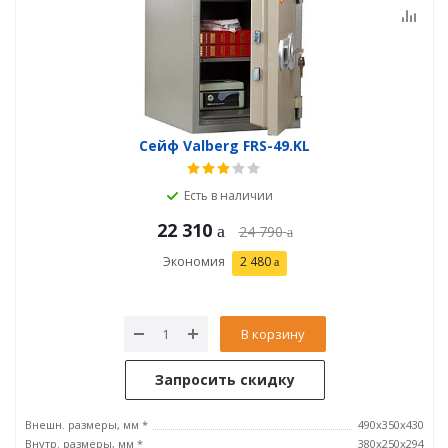
Сейф Valberg FRS-49.KL
Есть в наличии
22 310
24 790
Экономия
2 480
В корзину
Запросить скидку
Внешн. размеры, мм *
490x350x430
Внутр. размеры, мм *
380х250х294