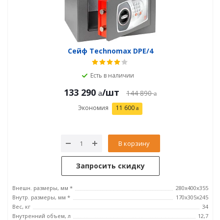
Сейф Technomax DPE/4
Есть в наличии
133 290
/шт
144 890
Экономия
11 600
В корзину
Запросить скидку
Внешн. размеры, мм *
280х400х355
Внутр. размеры, мм *
170х305х245
Вес, кг
34
Внутренний объем, л
12,7