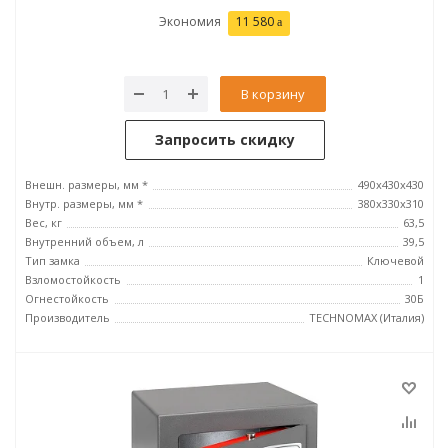
Экономия
11 580
В корзину
Запросить скидку
Внешн. размеры, мм *
490х430х430
Внутр. размеры, мм *
380х330х310
Вес, кг
63,5
Внутренний объем, л
39,5
Тип замка
Ключевой
Взломостойкость
1
Огнестойкость
30Б
Производитель
TECHNOMAX (Италия)