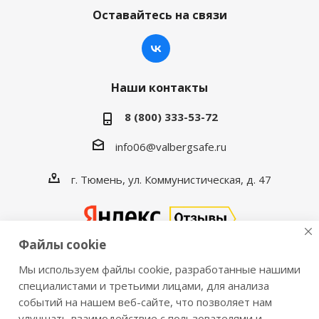
Оставайтесь на связи
Наши контакты
8 (800) 333-53-72
info06@valbergsafe.ru
г. Тюмень, ул. Коммунистическая, д. 47
Файлы cookie
Мы используем файлы cookie, разработанные нашими
2016-2026 © VALBERGSAFE.RU — Интернет-магазин
специалистами и третьими лицами, для анализа
событий на нашем веб-сайте, что позволяет нам
сейфов Valberg и металлической мебели Практик.
улучшать взаимодействие с пользователями и