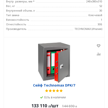
Внутр. размеры, мм *
240х380х310
Вес, кг
52
Внутренний объем, л
30
Тип замка
Ключевой
Взломостойкость
1
Огнестойкость
30Б
Производитель
TECHNOMAX (Италия)
Сейф Technomax DPK/7
Есть в наличии
133 110
/шт
144 690