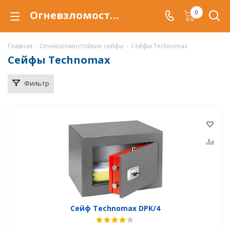
Огневзломостойкий сейф Technomax купить в Тюмени, сейфы Technomax с защитой от взлома и от огня по низкой цене c доставкой
0
Главная
-
Огневзломостойкие сейфы
-
Сейфы Technomax
Сейфы Technomax
Фильтр
Сейф Technomax DPK/4