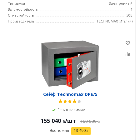
Тип замка
Электронный
Взломостойкость
1
Огнестойкость
30Б
Производитель
TECHNOMAX (Италия)
Сейф Technomax DPE/5
Есть в наличии
155 040
/шт
168 530
Экономия
13 490