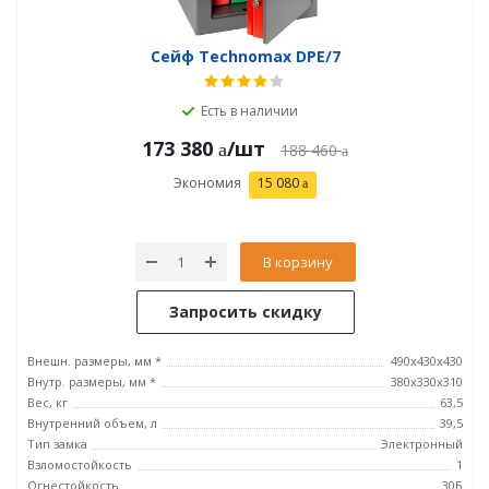
Сейф Technomax DPE/7
Есть в наличии
173 380
/шт
188 460
Экономия
15 080
В корзину
Запросить скидку
Внешн. размеры, мм *
490х430х430
Внутр. размеры, мм *
380х330х310
Вес, кг
63,5
Внутренний объем, л
39,5
Тип замка
Электронный
Взломостойкость
1
Огнестойкость
30Б