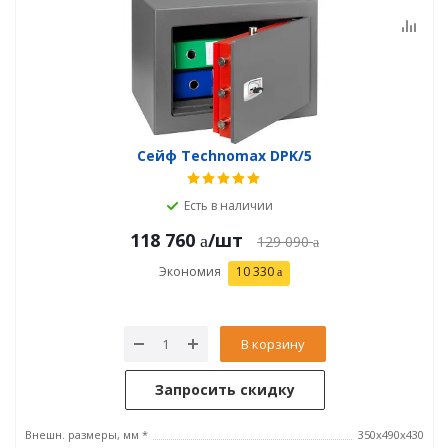
Сейф Technomax DPK/5
Есть в наличии
118 760
/шт
129 090
Экономия
10 330
В корзину
Запросить скидку
Внешн. размеры, мм *
350х490х430