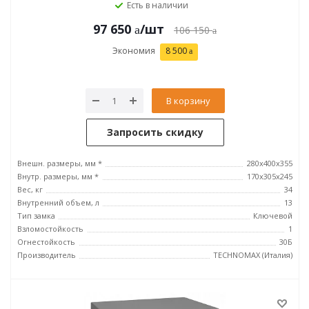
Есть в наличии
97 650
/шт
106 150
Экономия
8 500
В корзину
Запросить скидку
Внешн. размеры, мм *
280х400х355
Внутр. размеры, мм *
170х305х245
Вес, кг
34
Внутренний объем, л
13
Тип замка
Ключевой
Взломостойкость
1
Огнестойкость
30Б
Производитель
TECHNOMAX (Италия)