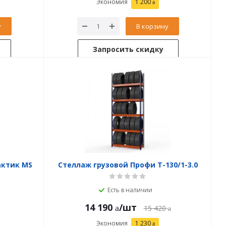
Экономия
1 200
у
В корзину
Запросить скидку
актик MS
Стеллаж грузовой Профи Т-130/1-3.0
Есть в наличии
14 190
/шт
15 420
Экономия
1 230