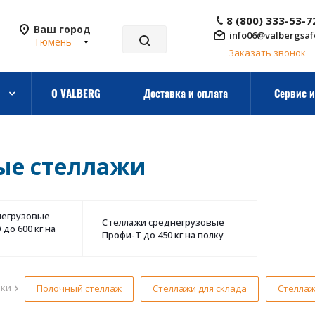
8 (800) 333-53-7
Ваш город
info06@valbergsaf
Тюмень
Заказать звонок
О VALBERG
Доставка и оплата
Сервис и
ые стеллажи
негрузовые
Стеллажи среднегрузовые
до 600 кг на
Профи-Т до 450 кг на полку
рки
Полочный стеллаж
Стеллажи для склада
Стеллаж