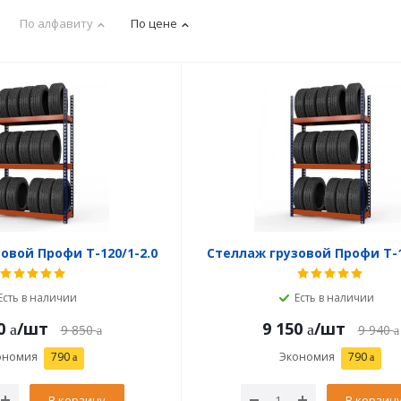
По алфавиту
По цене
овой Профи Т-120/1-2.0
Стеллаж грузовой Профи Т-1
Есть в наличии
Есть в наличии
0
/шт
9 150
/шт
9 850
9 940
ономия
790
Экономия
790
В корзину
В корзин