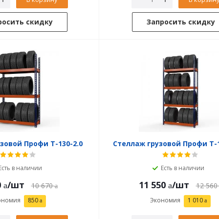
росить скидку
Запросить скидку
зовой Профи Т-130-2.0
Стеллаж грузовой Профи Т-1
Есть в наличии
Есть в наличии
0
/шт
11 550
/шт
10 670
12 560
ономия
850
Экономия
1 010