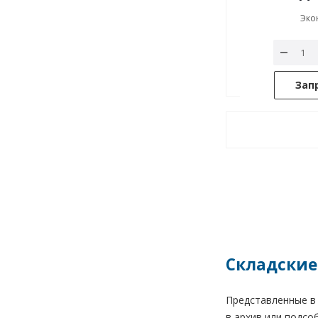
Эко
Зап
Складские
Представленные в 
в архив или подс