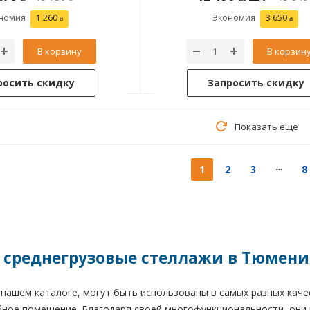
номия
1 260
Экономия
3 650
В корзину
В корзин
росить скидку
Запросить скидку
Показать еще
1
2
3
8
 среднегрузовые стеллажи в Тюмени
нашем каталоге, могут быть использованы в самых разных качест
обное помещение. Благодаря своей многофункциональности, они