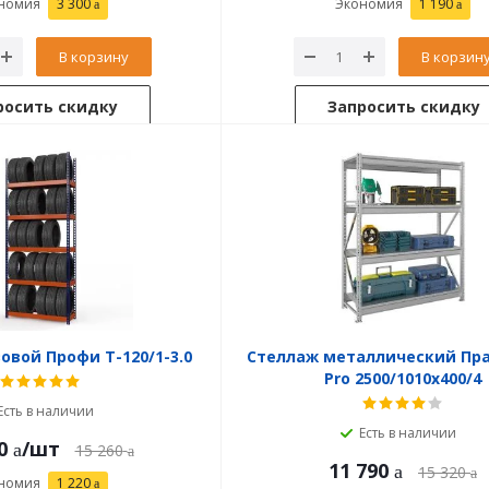
номия
3 300
Экономия
1 190
В корзину
В корзин
росить скидку
Запросить скидку
овой Профи Т-120/1-3.0
Стеллаж металлический Пр
Pro 2500/1010x400/4
Есть в наличии
Есть в наличии
0
/шт
15 260
11 790
15 320
номия
1 220