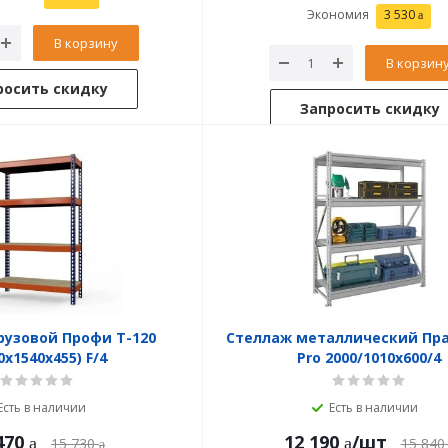
Экономия
3 530
В корзину
В корзин
росить скидку
Запросить скидку
рузовой Профи Т-120
Стеллаж металлический Пр
0x1540x455) F/4
Pro 2000/1010x600/4
Есть в наличии
Есть в наличии
470
12 190
/шт
15 730
15 840