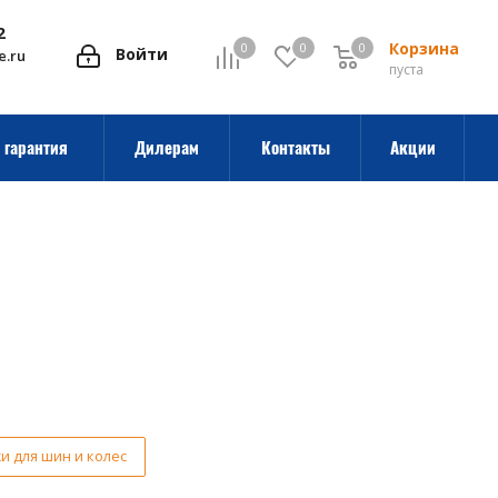
2
Корзина
0
0
0
0
Войти
e.ru
пуста
 гарантия
Дилерам
Контакты
Акции
и для шин и колес