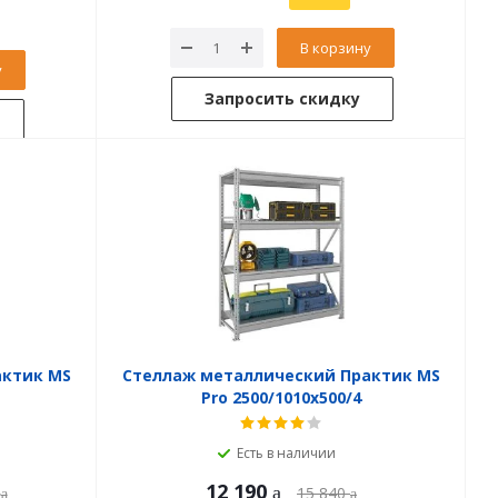
В корзину
у
Запросить скидку
актик MS
Стеллаж металлический Практик MS
Pro 2500/1010x500/4
Есть в наличии
12 190
15 840