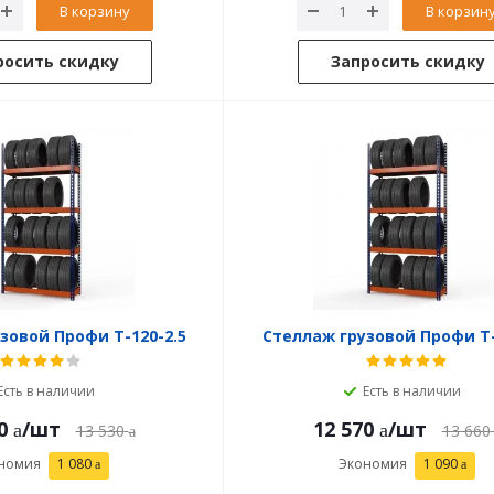
В корзину
В корзин
росить скидку
Запросить скидку
зовой Профи Т-120-2.5
Стеллаж грузовой Профи Т-
Есть в наличии
Есть в наличии
0
/шт
12 570
/шт
13 530
13 660
номия
1 080
Экономия
1 090