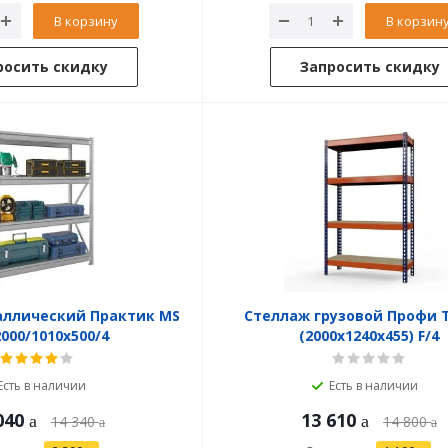
В корзину
В корзин
росить скидку
Запросить скидку
аллический Практик MS
Стеллаж грузовой Профи Т
2000/1010x500/4
(2000x1240x455) F/4
Есть в наличии
Есть в наличии
040
13 610
14 340
14 800