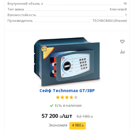
Внутренний объем, л
19
Тип замка
Ключевой
Взломостойкость
1
Производитель
TECHNOMAX (Италия)
Сейф Technomax GT/3ВP
Есть в наличии
57 200
/шт
62 180
Экономия
4 980