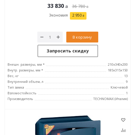
33 830
36 780
Экономия
2 950
В корзину
Запросить скидку
Внешн. размеры, мм *
210x340x200
Внутр. размеры, мм *
185х315х150
Вес, кг
13
Внутренний объем, л
9
Тип замка
Ключевой
Взломостойкость
1
Производитель
TECHNOMAX (Италия)