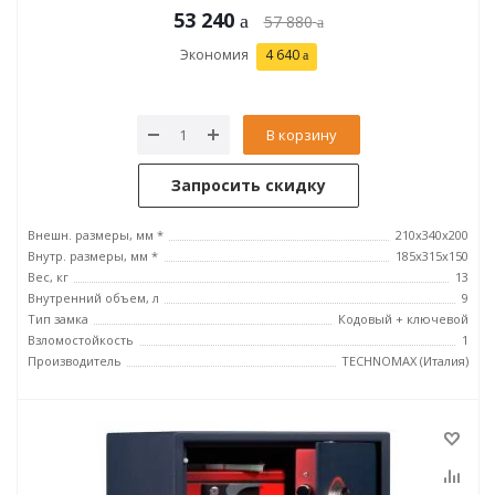
53 240
57 880
Экономия
4 640
В корзину
Запросить скидку
Внешн. размеры, мм *
210x340x200
Внутр. размеры, мм *
185х315х150
Вес, кг
13
Внутренний объем, л
9
Тип замка
Кодовый + ключевой
Взломостойкость
1
Производитель
TECHNOMAX (Италия)