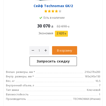
Сейф Technomax GK/2
Есть в наличии
30 070
32 690
Экономия
2 620
В корзину
Запросить скидку
Внешн. размеры, мм *
210x270x200
Внутр. размеры, мм *
185х245х150
Вес, кг
10,5
Внутренний объем, л
7
Тип замка
Ключевой
Взломостойкость
1
Производитель
TECHNOMAX (Италия)