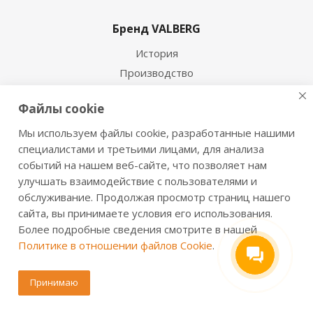
Бренд VALBERG
История
Производство
Новости
Файлы cookie
Сертификаты
Мы используем файлы cookie, разработанные нашими
Продукция
специалистами и третьими лицами, для анализа
событий на нашем веб-сайте, что позволяет нам
Сейфы для дома
улучшать взаимодействие с пользователями и
Офисные сейфы
обслуживание. Продолжая просмотр страниц нашего
Оружейные сейфы и шкафы
сайта, вы принимаете условия его использования.
Огнестойкие сейфы
Более подробные сведения смотрите в нашей
Политике в отношении файлов Cookie
.
Взломостойкие сейфы
Огневзломостойкие сейфы
Принимаю
Мебельные сейфы
Депозитные сейфы