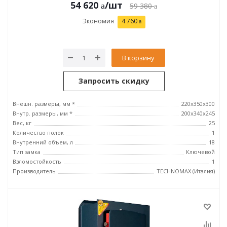
54 620
/шт
59 380
Экономия
4 760
В корзину
Запросить скидку
Внешн. размеры, мм *
220х350х300
Внутр. размеры, мм *
200х340х245
Вес, кг
25
Количество полок
1
Внутренний объем, л
18
Тип замка
Ключевой
Взломостойкость
1
Производитель
TECHNOMAX (Италия)