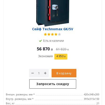
Сейф Technomax GK/5V
Есть в наличии
56 870
61 820
Экономия
4 950
В корзину
Запросить скидку
Внешн. размеры, мм *
420x340x200
Внутр. размеры, мм *
395х315х150
Вес, кг
21