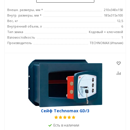
Внешн. размеры, мм *
210x340x150
Внутр. размеры, мм *
185х315х100
Вес, кг
12,5
Внутренний объем, л
6
Тип замка
Кодовый + ключевой
Взломостойкость
1
Производитель
TECHNOMAX (Италия)
Сейф Technomax GD/3
Есть в наличии