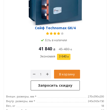
Сейф Technomax GK/4
Есть в наличии
41 840
45 480
Экономия
3 640
В корзину
Запросить скидку
Внешн. размеры, мм *
270x390x200
Внутр. размеры, мм *
245х365х150
Вес, кг
18