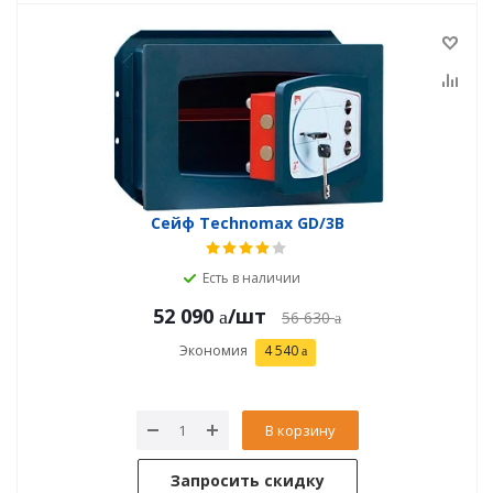
Сейф Technomax GD/3В
Есть в наличии
52 090
/шт
56 630
Экономия
4 540
В корзину
Запросить скидку