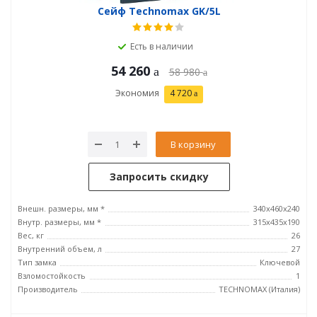
Сейф Technomax GK/5L
Есть в наличии
54 260
58 980
Экономия
4 720
В корзину
Запросить скидку
Внешн. размеры, мм *
340x460x240
Внутр. размеры, мм *
315х435х190
Вес, кг
26
Внутренний объем, л
27
Тип замка
Ключевой
Взломостойкость
1
Производитель
TECHNOMAX (Италия)