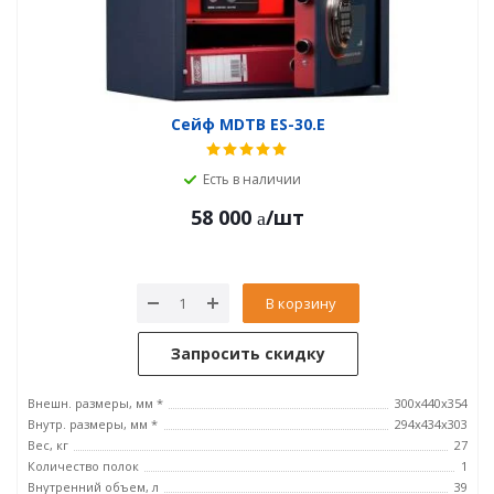
Сейф MDTB ES-30.E
Есть в наличии
58 000
/шт
В корзину
Запросить скидку
Внешн. размеры, мм *
300x440x354
Внутр. размеры, мм *
294x434x303
Вес, кг
27
Количество полок
1
Внутренний объем, л
39