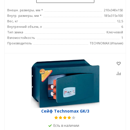
Внешн. размеры, мм *
210x340x150
Внутр. размеры, мм *
185х315х100
Вес, кг
12,5
Внутренний объем, л
6
Тип замка
Ключевой
Взломостойкость
1
Производитель
TECHNOMAX (Италия)
Сейф Technomax GK/3
Есть в наличии