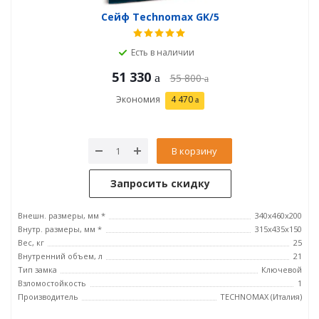
Сейф Technomax GK/5
Есть в наличии
51 330
55 800
Экономия
4 470
В корзину
Запросить скидку
Внешн. размеры, мм *
340x460x200
Внутр. размеры, мм *
315х435х150
Вес, кг
25
Внутренний объем, л
21
Тип замка
Ключевой
Взломостойкость
1
Производитель
TECHNOMAX (Италия)