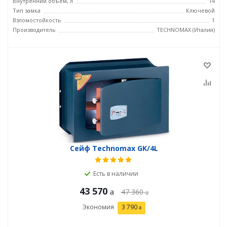
Внутренний объем, л
14
Тип замка
Ключевой
Взломостойкость
1
Производитель
TECHNOMAX (Италия)
Сейф Technomax GK/4L
Есть в наличии
43 570
47 360
Экономия
3 790