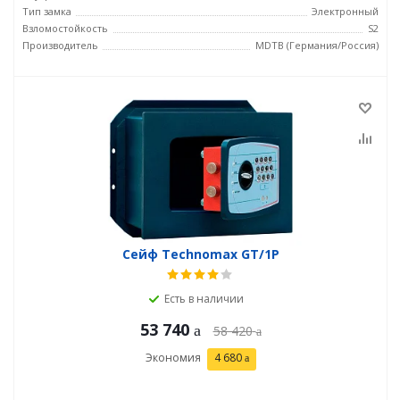
Тип замка
Электронный
Взломостойкость
S2
Производитель
MDTB (Германия/Россия)
Сейф Technomax GT/1P
Есть в наличии
53 740
58 420
Экономия
4 680