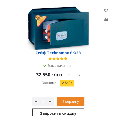
Сейф Technomax GK/3В
Есть в наличии
32 550
/шт
35 390
Экономия
2 840
В корзину
Запросить скидку