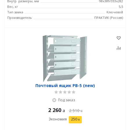
Внутр. размеры, мм
98x389/333x282
Вес, кг
5,5
Тип замка
Ключевой
Производитель
ПРАКТИК (Россия)
Почтовый ящик PB-5 (new)
Под заказ
2 260
2 510
Экономия
250