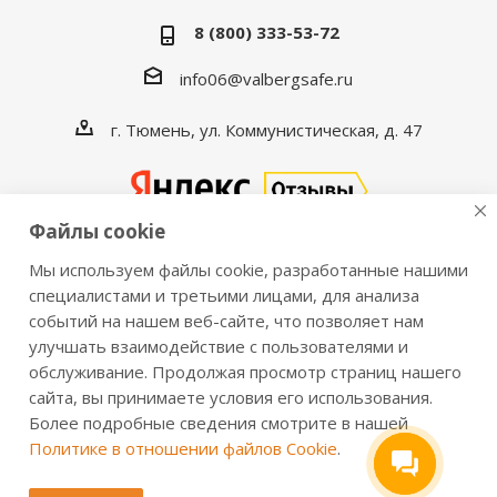
8 (800) 333-53-72
info06@valbergsafe.ru
г. Тюмень, ул. Коммунистическая, д. 47
Файлы cookie
Мы используем файлы cookie, разработанные нашими
2016-2026 © VALBERGSAFE.RU — Интернет-магазин
специалистами и третьими лицами, для анализа
событий на нашем веб-сайте, что позволяет нам
сейфов Valberg и металлической мебели Практик.
улучшать взаимодействие с пользователями и
Продажа сейфов для дома и офиса, металлических
обслуживание. Продолжая просмотр страниц нашего
шкафов, стеллажей, металлических дверей.
сайта, вы принимаете условия его использования.
Информация о розничных ценах, технических
Более подробные сведения смотрите в нашей
характеристиках, наличии на складе носит справочный
Политике в отношении файлов Cookie
.
характер и не является публичной офертой,
определяемой положениями из Статьи 437 ч.2 ГК РФ.