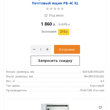
Почтовый ящик PB-4C KL
Под заказ
1 860
2 070
Экономия
210
В корзину
Запросить скидку
Внешн. размеры, мм
433/628x390x203
Внутр. размеры, мм
98x389/333x282
Вес, кг
4,5
Тип замка
Ключевой
Производитель
ПРАКТИК (Россия)