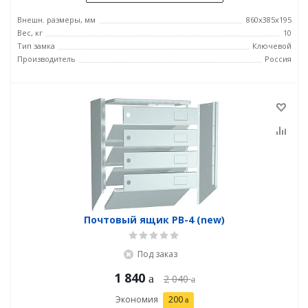
Внешн. размеры, мм
860х385х195
Вес, кг
10
Тип замка
Ключевой
Производитель
Россия
Почтовый ящик PB-4 (new)
Под заказ
1 840
2 040
Экономия
200