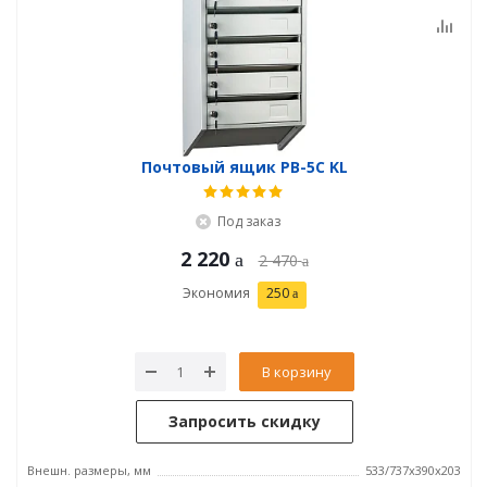
Почтовый ящик PB-5C KL
Под заказ
2 220
2 470
Экономия
250
В корзину
Запросить скидку
Внешн. размеры, мм
533/737x390x203