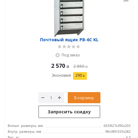
Почтовый ящик PB-6C KL
Под заказ
2 570
2 860
Экономия
290
В корзину
Запросить скидку
Внешн. размеры, мм
633/827x390x203
Внутр. размеры, мм
98x389/333x282
Вес, кг
6,3