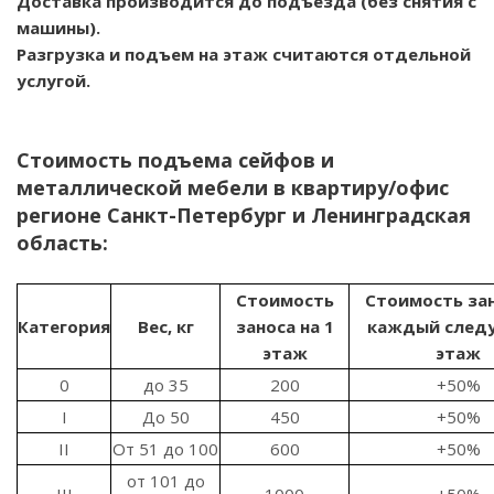
Доставка производится до подъезда (без снятия с
машины).
Разгрузка и подъем на этаж считаются отдельной
услугой.
Стоимость подъема сейфов и
металлической мебели в квартиру/офис
регионе Санкт-Петербург и Ленинградская
область:
Стоимость
Стоимость зан
Категория
Вес, кг
заноса на 1
каждый след
этаж
этаж
0
до 35
200
+50%
I
До 50
450
+50%
II
От 51 до 100
600
+50%
от 101 до