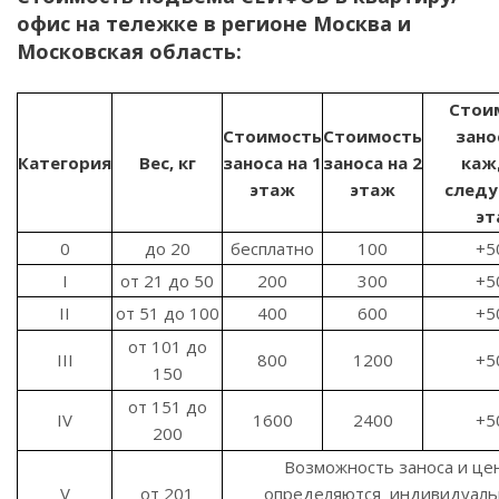
офис на тележке в регионе Москва и
Московская область:
Стои
Стоимость
Стоимость
зано
Категория
Вес, кг
заноса на 1
заноса на 2
каж
этаж
этаж
след
эт
0
до 20
бесплатно
100
+5
I
от 21 до 50
200
300
+5
II
от 51 до 100
400
600
+5
от 101 до
III
800
1200
+5
150
от 151 до
IV
1600
2400
+5
200
Возможность заноса и це
V
от 201
определяются индивидуаль