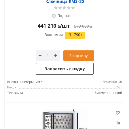
Ключница KMS-20
Под заказ
441 210
/шт
573 000
Экономия
131 790
В корзину
Запросить скидку
Внешн. размеры, мм *
330x410x170
Вес, кг
24,6
Тип замка
Биометрический