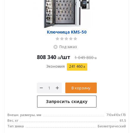
Ключница KMS-50
Под заказ
808 340
/шт
1 049 800
Экономия
241 460
В корзину
Запросить скидку
Внешн. размеры, мм
710x410x170
Вес, кг
61,5
Тип замка
Биометрический