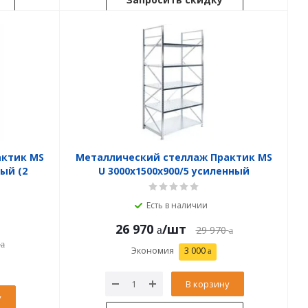
актик MS
Металлический стеллаж Практик MS
ный (2
U 3000x1500x900/5 усиленный
Есть в наличии
26 970
/шт
29 970
Экономия
3 000
В корзину
у