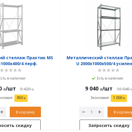
ий стеллаж Практик MS
Металлический стеллаж Пр
x1000x400/4 перф.
U 2000x1000x500/4 усиле
Есть в наличии
Есть в наличии
0
/шт
9 040
/шт
9 420
10 040
ономия
950
Экономия
1 000
В корзину
В корзин
росить скидку
Запросить скидку