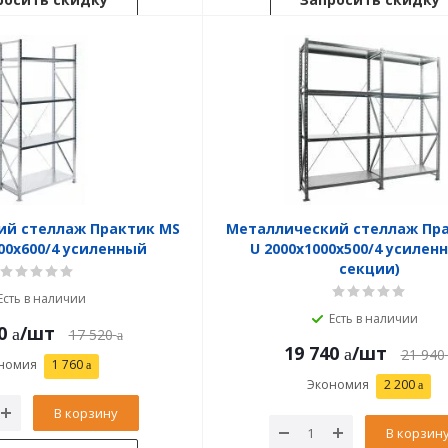
ий стеллаж Практик MS
Металлический стеллаж Пр
200x600/4 усиленный
U 2000x1000x500/4 усилен
секции)
Есть в наличии
Есть в наличии
0
/шт
17 520
19 740
/шт
21 940
номия
1 760
Экономия
2 200
В корзину
В корзин