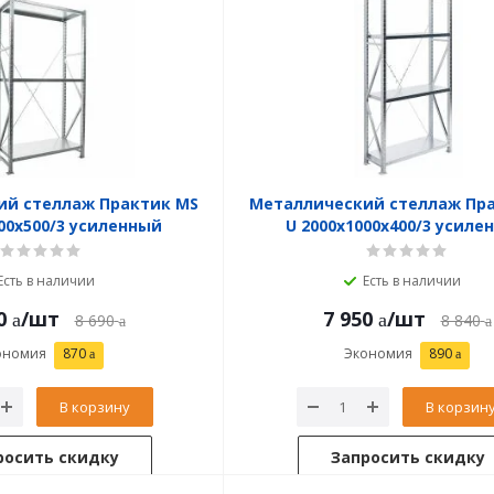
ий стеллаж Практик MS
Металлический стеллаж Пр
000x500/3 усиленный
U 2000x1000x400/3 усиле
Есть в наличии
Есть в наличии
0
/шт
7 950
/шт
8 690
8 840
ономия
870
Экономия
890
В корзину
В корзин
росить скидку
Запросить скидку