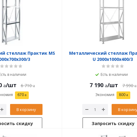
ий стеллаж Практик MS
Металлический стеллаж Пр
000x700x300/3
U 2000x1000x400/3
Есть в наличии
Есть в наличии
0
/шт
7 190
/шт
6 710
7 990
ономия
670
Экономия
800
В корзину
В корзин
росить скидку
Запросить скидку