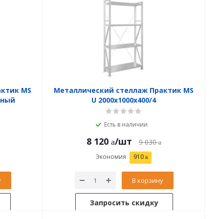
актик MS
Металлический стеллаж Практик MS
нный
U 2000x1000x400/4
Есть в наличии
8 120
/шт
9 030
Экономия
910
у
В корзину
Запросить скидку