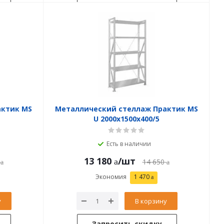
актик MS
Металлический стеллаж Практик MS
U 2000x1500x400/5
Есть в наличии
13 180
/шт
14 650
Экономия
1 470
у
В корзину
Запросить скидку