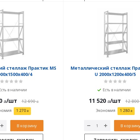
ий стеллаж Практик MS
Металлический стеллаж Пр
000x1500x400/4
U 2000x1200x400/5
Есть в наличии
Есть в наличии
0
/шт
11 520
/шт
12 690
12 800
номия
1 270
Экономия
1 280
В корзину
В корзин
росить скидку
Запросить скидку