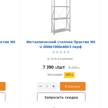
актик MS
Металлический стеллаж Практик MS
U 2000x1000x400/3 перф.
Есть в наличии
7 390
/шт
8 220
Экономия
830
у
В корзину
Запросить скидку