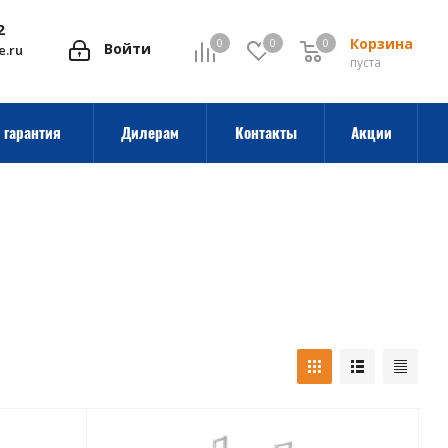
2
Корзина
0
0
0
0
Войти
e.ru
пуста
 гарантия
Дилерам
Контакты
Акции