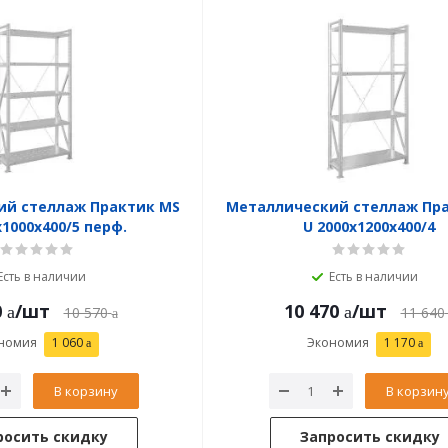
ий стеллаж Практик MS
Металлический стеллаж Пр
x1000x400/5 перф.
U 2000x1200x400/4
Есть в наличии
Есть в наличии
0
/шт
10 470
/шт
10 570
11 640
номия
1 060
Экономия
1 170
В корзину
В корзин
росить скидку
Запросить скидку