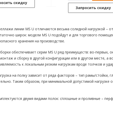
росить скидку
Запросить скидку
еллажи линии MS U отличаются весьма солидной нагрузкой – от
таточно широк: модели MS U подойдут и для торгового помещения
зопасного хранения на производстве.
борки обеспечивает серии MS U ряд преимуществ: во-первых, он
онтаж и сборку в другой конфигурации или в другом месте, а в
ивляемость к локальным резким нагрузкам вроде толчков и уда
грузка на полку зависит от ряда факторов – тип рамы/стойки, г
ельно. Таким образом, при минимальной допустимой нагрузке о
мплектуются двумя видами полок: сплошные и проливные – пер