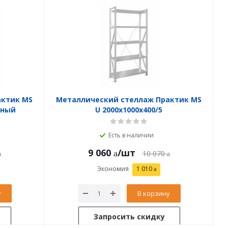
актик MS
Металлический стеллаж Практик MS
нный
U 2000x1000x400/5
Есть в наличии
9 060
/шт
10 070
Экономия
1 010
у
В корзину
Запросить скидку