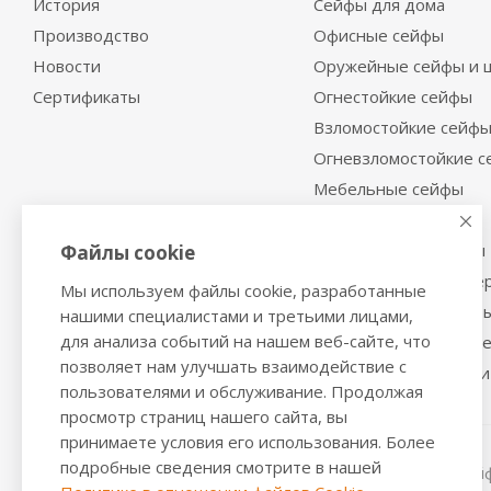
История
Сейфы для дома
Производство
Офисные сейфы
Новости
Оружейные сейфы и 
Сертификаты
Огнестойкие сейфы
Взломостойкие сейф
Огневзломостойкие 
Мебельные сейфы
Депозитные сейфы
Встраиваемые сейфы
Файлы cookie
Сейфы с отделкой де
Мы используем файлы cookie, разработанные
Металлические шкаф
нашими специалистами и третьими лицами,
для анализа событий на нашем веб-сайте, что
Производственная м
позволяет нам улучшать взаимодействие с
Металлические двери
пользователями и обслуживание. Продолжая
просмотр страниц нашего сайта, вы
принимаете условия его использования. Более
подробные сведения смотрите в нашей
2016-2026 © VALBERGSAFE.RU — Интернет-магазин сейфо