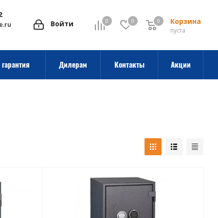
2
Корзина
0
0
0
0
Войти
e.ru
пуста
 гарантия
Дилерам
Контакты
Акции