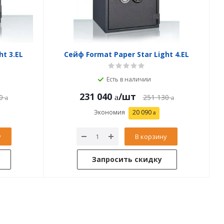
ht 3.EL
Сейф Format Paper Star Light 4.EL
Есть в наличии
231 040
/шт
0
251 130
Экономия
20 090
у
В корзину
Запросить скидку