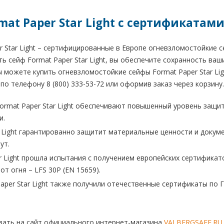
mat Paper Star Light с сертификатам
r Star Light – сертифицированные в Европе огневзломостойкие 
ть сейф Format Paper Star Light, вы обеспечите сохранность ва
вы можете купить огневзломостойкие сейфы Format Paper Star Li
по телефону 8 (800) 333-53-72 или оформив заказ через корзину.
ormat Paper Star Light обеспечивают повышенный уровень защи
и.
r Light гарантированно защитит материальные ценности и докуме
ут.
r Light прошла испытания с получением европейских сертификато
 от огня – LFS 30P (EN 15659).
per Star Light также получили отечественные сертификаты по ГО
ать на сайт официального интернет-магазина
VALBERGSAFE.RU