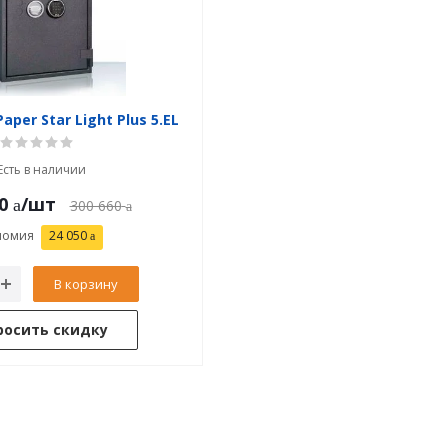
per Star Light Plus 5.EL
Есть в наличии
0
/шт
300 660
номия
24 050
В корзину
росить скидку