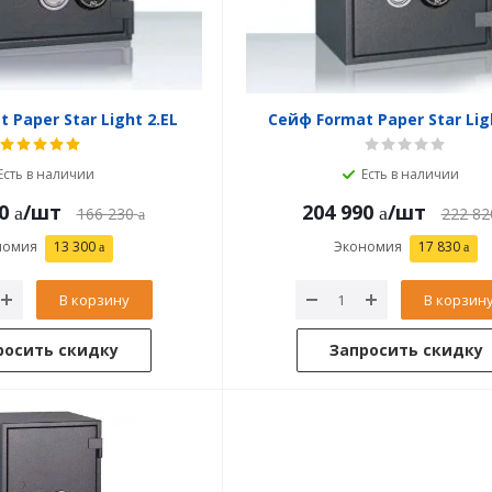
 Paper Star Light 2.EL
Сейф Format Paper Star Lig
Есть в наличии
Есть в наличии
0
/шт
204 990
/шт
166 230
222 82
номия
13 300
Экономия
17 830
В корзину
В корзин
росить скидку
Запросить скидку