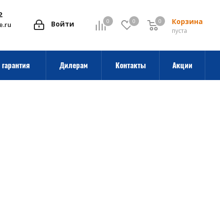
2
Корзина
0
0
0
0
Войти
e.ru
пуста
 гарантия
Дилерам
Контакты
Акции