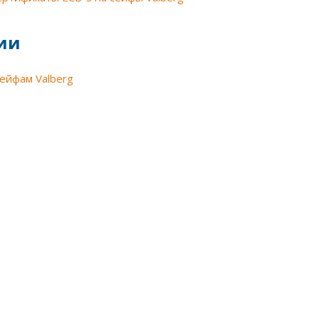
ии
сейфам Valberg