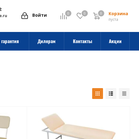
2
Корзина
0
0
0
0
Войти
e.ru
пуста
 гарантия
Дилерам
Контакты
Акции