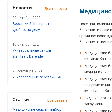
Новости
Все новости
Медицинск
20 октября 2025
Верстаки Self – просто,
Посещая поликлини
удобно, по делу
банкетки. В наше 
времяпрепровожден
банкетку в Тюмени
10 октября 2024
Универсальные сейфы
Медицинские ба
Stahlkraft Defender
из таких банкет
Медицинская ба
20 сентября 2024
медицинской её
Универсальные верстаки ВЛ
Медицинская ку
её применения 
кушетка – обяз
Сидение (ложе)
Статьи
Все статьи
закруглены.
Медицинские сейфы - выбор,
Медицинские ку