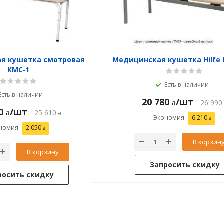
я кушетка смотровая
Медицинская кушетка Hilfe 
КМС‑1
Есть в наличии
Есть в наличии
20 780
/шт
26 990
0
/шт
25 610
Экономия
6 210
номия
2 050
В корзин
В корзину
Запросить скидку
росить скидку