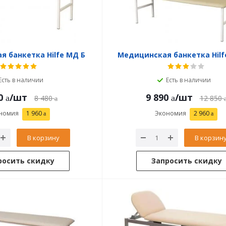
 банкетка Hilfe МД Б
Медицинская банкетка Hilf
Есть в наличии
Есть в наличии
0
/шт
9 890
/шт
8 480
12 850
номия
1 960
Экономия
2 960
В корзину
В корзин
росить скидку
Запросить скидку