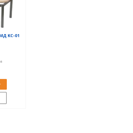
МД KС-01
у