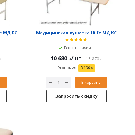
e МД БС
Медицинская кушетка Hilfe МД KС
Есть в наличии
10 680
/шт
13 870
Экономия
3 190
у
В корзину
Запросить скидку