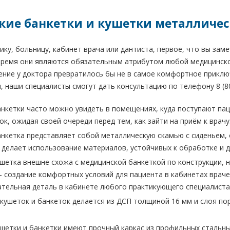
ие банкетки и кушетки металличес
ку, больницу, кабинет врача или дантиста, первое, что вы заме
время они являются обязательным атрибутом любой медицинско
ие у доктора превратилось бы не в самое комфортное приключ
, наши специалисты смогут дать консультацию по телефону 8 (8
нкетки часто можно увидеть в помещениях, куда поступают пац
ок, ожидая своей очереди перед тем, как зайти на приём к врачу
нкетка представляет собой металлическую скамью с сиденьем,
 делает использование материалов, устойчивых к обработке и 
шетка внешне схожа с медицинской банкеткой по конструкции, 
– создание комфортных условий для пациента в кабинетах врач
ательная деталь в кабинете любого практикующего специалиста
 кушеток и банкеток делается из ДСП толщиной 16 мм и слоя по
шетки и банкетки имеют прочный каркас из профильных стальных