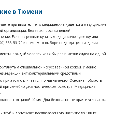
кие в Тюмени
чаете при визите, – это медицинские кушетки и медицинские
й организации. Без этих простых вещей
ение. Если вы решили купить медицинскую кушетку или
00) 333-53-72 и помогут в выборе подходящего изделия.
иенты. Каждый человек хотя бы раз в жизни сидел на одной
.
 обтянутым специальной искусственной кожей. Именно
дезинфекции антибактериальными средствами.
но при этом отличается по назначению. Основная область
ей при лечебно-диагностическом осмотре. Медицинская
.
ролона толщиной 40 мм. Для безопасности края и углы ложа
 труб и допускают распределённую нагрузку до 180 кг.