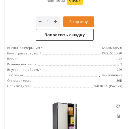
Экономия
9 490
В корзину
Запросить скидку
Внешн. размеры, мм *
1220x600x520
Внутр. размеры, мм *
1082x506x420
Вес, кг
72
Количество полок
2
Внутренний объем, л
229
Тип замка
Два ключевых
Огнестойкость
30Б
Производитель
VALBERG (Россия)