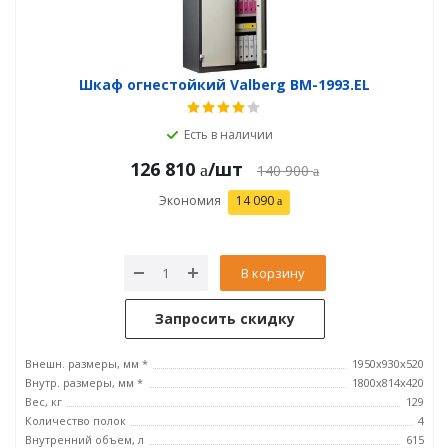
Шкаф огнестойкий Valberg BM-1993.EL
Есть в наличии
126 810
/шт
140 900
Экономия
14 090
В корзину
Запросить скидку
Внешн. размеры, мм *
1950x930x520
Внутр. размеры, мм *
1800x814x420
Вес, кг
129
Количество полок
4
Внутренний объем, л
615