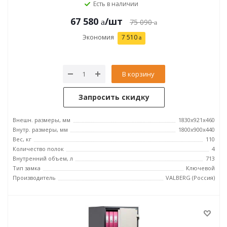
Есть в наличии
67 580
/шт
75 090
Экономия
7 510
В корзину
Запросить скидку
Внешн. размеры, мм
1830x921x460
Внутр. размеры, мм
1800x900x440
Вес, кг
110
Количество полок
4
Внутренний объем, л
713
Тип замка
Ключевой
Производитель
VALBERG (Россия)