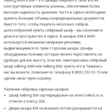
Valberg AMH и BM – это шкафы сейфового типа: все их
конструктивные элементы усилены, обеспечивая более
высокую надёжность хранения. Часто в офисе необходимо
хранить большие объёмы конфиденциальных документов.
Вместо того, чтобы покупать несколько сейфов,
целесообразней купить сейфовый шкаф – вы сэкономите
деньги и пространство в офисе. В шкафах BM и AMH
используется механизм запирания ригелями,
выдвигающимися по трём сторонам шкафа. Шкафы
оборудованы полками, которые можно переставлять на
удобную для вас высоту. Если вас заинтересовал сейфовый
шкаф Valberg AMH или Valberg BM, купить его в Тюмени у
нас вы можете, позвонив по телефону 8 (800) 333-53-72 или
сделав заказ через корзину.
Различия сейфовых офисных шкафов:
Шкаф Valberg BM сертифицирован на огнестойкость и
отнесён к классу 30Б.
Двери шкафа BM на внешних петлях раскрываются на