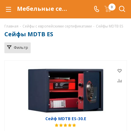
Мебельные сейфы MDTB ES в Тюмени, сейфы ES, купить сейф MDTB ES по низкой цене, доставка сейфов MDTB ES
0
Главная
-
Сейфы с европейскими сертификатами
-
Сейфы MDTB ES
Сейфы MDTB ES
Фильтр
Сейф MDTB ES-30.E