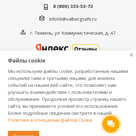
8 (800) 333-53-72
info06@valbergsafe.ru
г. Тюмень, ул. Коммунистическая, д. 47
Файлы cookie
Мы используем файлы cookie, разработанные нашими
2016-2026 © VALBERGSAFE.RU — Интернет-магазин
специалистами и третьими лицами, для анализа
событий на нашем веб-сайте, что позволяет нам
сейфов Valberg и металлической мебели Практик.
улучшать взаимодействие с пользователями и
Продажа сейфов для дома и офиса, металлических
обслуживание. Продолжая просмотр страниц нашего
шкафов, стеллажей, металлических дверей.
сайта, вы принимаете условия его использования.
Информация о розничных ценах, технических
Более подробные сведения смотрите в нашей
характеристиках, наличии на складе носит справочный
Политике в отношении файлов Cookie
.
характер и не является публичной офертой,
определяемой положениями из Статьи 437 ч.2 ГК РФ.