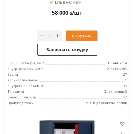
Есть в наличии
58 000
/шт
В корзину
Запросить скидку
Внешн. размеры, мм *
300x440x354
Внутр. размеры, мм *
294x434x303
Вес, кг
27
Количество полок
1
Внутренний объем, л
39
Тип замка
Электронный
Взломостойкость
S2
Производитель
MDTB (Германия/Россия)