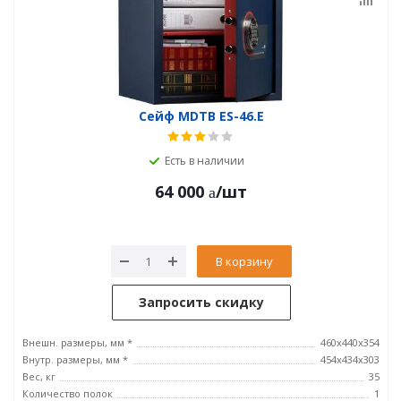
Сейф MDTB ES-46.E
Есть в наличии
64 000
/шт
В корзину
Запросить скидку
Внешн. размеры, мм *
460x440x354
Внутр. размеры, мм *
454x434x303
Вес, кг
35
Количество полок
1