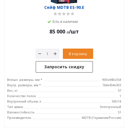
Сейф MDTB ES-90.E
Есть в наличии
85 000
/шт
В корзину
Запросить скидку
Внешн. размеры, мм *
900x440x354
Внутр. размеры, мм *
764x434x303
Вес, кг
57
Количество полок
1
Внутренний объем, л
100/14
Тип замка
Электронный
Взломостойкость
S1
Производитель
MDTB (Германия/Россия)