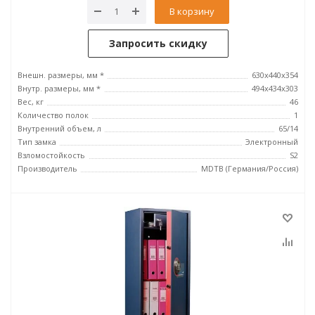
В корзину
Запросить скидку
Внешн. размеры, мм *
630x440x354
Внутр. размеры, мм *
494x434x303
Вес, кг
46
Количество полок
1
Внутренний объем, л
65/14
Тип замка
Электронный
Взломостойкость
S2
Производитель
MDTB (Германия/Россия)