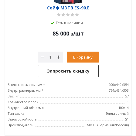
Сейф MDTB ES-90.E
Есть в наличии
85 000
/шт
В корзину
Запросить скидку
Внешн. размеры, мм *
900x440x354
Внутр. размеры, мм *
764x434x303
Вес, кг
57
Количество полок
1
Внутренний объем, л
100/14
Тип замка
Электронный
Взломостойкость
S1
Производитель
MDTB (Германия/Россия)