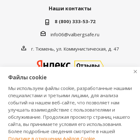
Наши контакты
8 (800) 333-53-72
info06@valbergsafe.ru
г. Тюмень, ул. Коммунистическая, д. 47
Файлы cookie
Мы используем файлы cookie, разработанные нашими
2016-2026 © VALBERGSAFE.RU — Интернет-магазин
специалистами и третьими лицами, для анализа
событий на нашем веб-сайте, что позволяет нам
сейфов Valberg и металлической мебели Практик.
улучшать взаимодействие с пользователями и
Продажа сейфов для дома и офиса, металлических
обслуживание. Продолжая просмотр страниц нашего
шкафов, стеллажей, металлических дверей.
сайта, вы принимаете условия его использования.
Информация о розничных ценах, технических
Более подробные сведения смотрите в нашей
характеристиках, наличии на складе носит справочный
Политике в отношении файлов Cookie
.