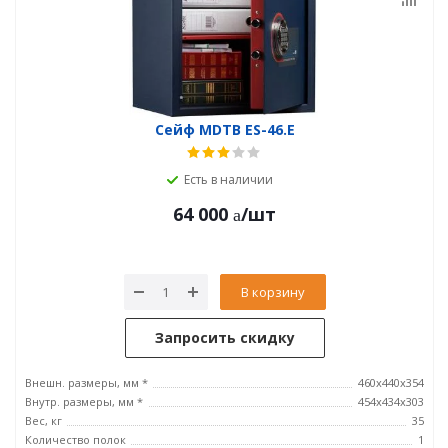
Сейф MDTB ES-46.E
Есть в наличии
64 000
/шт
В корзину
Запросить скидку
Внешн. размеры, мм *
460x440x354
Внутр. размеры, мм *
454x434x303
Вес, кг
35
Количество полок
1