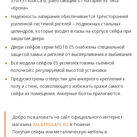
310/E31 класса В, работающим от батареи 9V типа
«Крона».
Надёжность запирания обеспечивается трёхсторонней
усиленной системой ригелей – подвижных стальных
цилиндров, которые входят в пазы на корпусе сейфа при
закрытии двери.
Двери сейфов серии MDTB ES снабжены специальной
защитой замка и ригелей от высверливания и выбивания.
Все модели сейфов ES укомплектованы съёмной
полочкой с регулируемой высотой установки
Предусмотрены отверстия для анкерного крепления к
полу и стене, позволяющего избежать кражи самого
сейфа из помещения. Анкерные болты прилагаются.
Добро пожаловать на сайт официального интернет-
магазина
VALBERGSAFE.RU
в Тюмени.
Покупая сейфы или металлическую мебель в