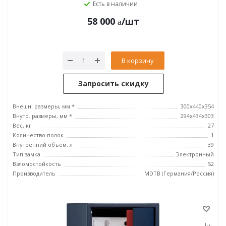
Есть в наличии
58 000
/шт
В корзину
Запросить скидку
Внешн. размеры, мм *
300x440x354
Внутр. размеры, мм *
294x434x303
Вес, кг
27
Количество полок
1
Внутренний объем, л
39
Тип замка
Электронный
Взломостойкость
S2
Производитель
MDTB (Германия/Россия)