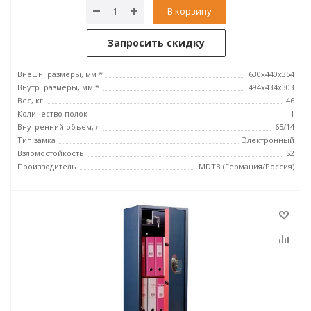
В корзину
Запросить скидку
Внешн. размеры, мм *
630x440x354
Внутр. размеры, мм *
494x434x303
Вес, кг
46
Количество полок
1
Внутренний объем, л
65/14
Тип замка
Электронный
Взломостойкость
S2
Производитель
MDTB (Германия/Россия)