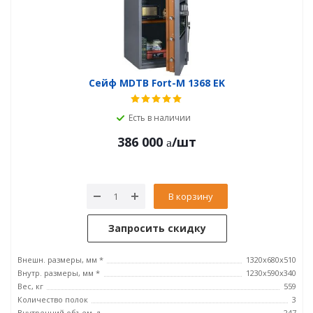
Сейф MDTB Fort-M 1368 EK
Есть в наличии
386 000
/шт
В корзину
Запросить скидку
Внешн. размеры, мм *
1320x680x510
Внутр. размеры, мм *
1230x590x340
Вес, кг
559
Количество полок
3
Внутренний объем, л
247