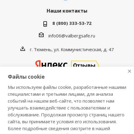
Наши контакты
8 (800) 333-53-72
info06@valbergsafe.ru
г. Тюмень, ул. Коммунистическая, д. 47
Файлы cookie
Мы используем файлы cookie, разработанные нашими
2016-2026 © VALBERGSAFE.RU — Интернет-магазин
специалистами и третьими лицами, для анализа
событий на нашем веб-сайте, что позволяет нам
сейфов Valberg и металлической мебели Практик.
улучшать взаимодействие с пользователями и
Продажа сейфов для дома и офиса, металлических
обслуживание. Продолжая просмотр страниц нашего
шкафов, стеллажей, металлических дверей.
сайта, вы принимаете условия его использования.
Информация о розничных ценах, технических
Более подробные сведения смотрите в нашей
характеристиках, наличии на складе носит справочный