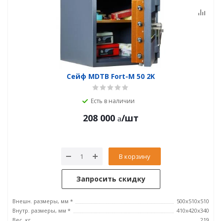
Сейф MDTB Fort-M 50 2K
Есть в наличии
208 000
/шт
В корзину
Запросить скидку
Внешн. размеры, мм *
500x510x510
Внутр. размеры, мм *
410x420x340
Вес, кг
219