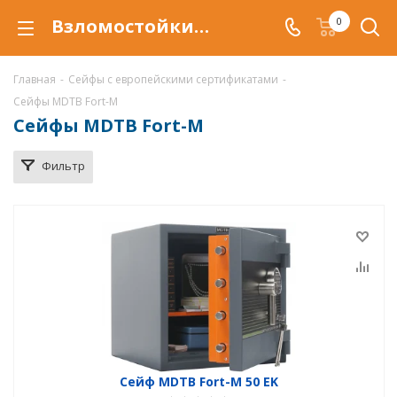
Взломостойкие сейфы MDTB Fort-M в Тюмени, сейфы Fort-M, купить сейф MDTB Fort-M по низкой цене, доставка сейфов Fort-M
0
Главная
-
Сейфы с европейскими сертификатами
-
Сейфы MDTB Fort-M
Сейфы MDTB Fort-M
Фильтр
Сейф MDTB Fort-M 50 EK