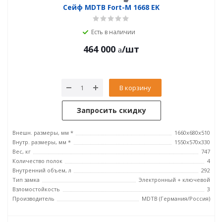
Сейф MDTB Fort-M 1668 EK
Есть в наличии
464 000
/шт
В корзину
Запросить скидку
Внешн. размеры, мм *
1660x680x510
Внутр. размеры, мм *
1550x570x330
Вес, кг
747
Количество полок
4
Внутренний объем, л
292
Тип замка
Электронный + ключевой
Взломостойкость
3
Производитель
MDTB (Германия/Россия)