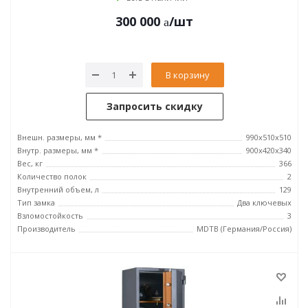
300 000
/шт
В корзину
Запросить скидку
Внешн. размеры, мм *
990x510x510
Внутр. размеры, мм *
900x420x340
Вес, кг
366
Количество полок
2
Внутренний объем, л
129
Тип замка
Два ключевых
Взломостойкость
3
Производитель
MDTB (Германия/Россия)