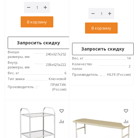
В корзину
В корзину
Запросить скидку
Запросить скидку
Внешн.
240x627x252
размеры, мм
Вес, кг
14
Внутр.
Количество
238х625х222
2
размеры, мм
полок
Вес, кг
6
Производитель
HILFE (Россия)
Тип замка
Ключевой
ПРАКТИК
Производитель
(Россия)