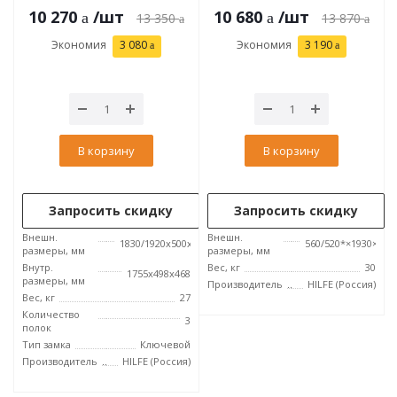
10 270
/шт
10 680
/шт
13 350
13 870
Экономия
3 080
Экономия
3 190
В корзину
В корзину
Запросить скидку
Запросить скидку
Внешн.
Внешн.
1830/1920x500x500
560/520*×1930×690
размеры, мм
размеры, мм
Внутр.
Вес, кг
30
1755x498x468
размеры, мм
Производитель
HILFE (Россия)
Вес, кг
27
Количество
3
полок
Тип замка
Ключевой
Производитель
HILFE (Россия)