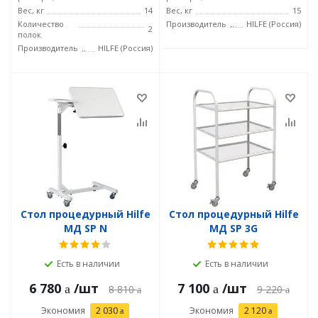
Вес, кг
14
Вес, кг
15
Количество
Производитель
HILFE (Россия)
2
полок
Производитель
HILFE (Россия)
Стол процедурный Hilfe
Стол процедурный Hilfe
МД SP N
МД SP 3G
Есть в наличии
Есть в наличии
6 780
/шт
7 100
/шт
8 810
9 220
Экономия
2 030
Экономия
2 120