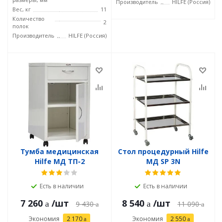
Производитель
HILFE (Россия)
Вес, кг
11
Количество
2
полок
Производитель
HILFE (Россия)
Тумба медицинская
Стол процедурный Hilfe
Hilfe МД ТП-2
МД SP 3N
Есть в наличии
Есть в наличии
7 260
/шт
8 540
/шт
9 430
11 090
Экономия
2 170
Экономия
2 550