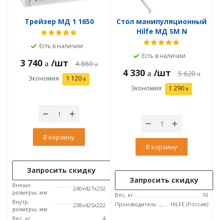
Трейзер МД 1 1650
Стол манипуляционный
Hilfe МД SM N
Есть в наличии
Есть в наличии
3 740
/шт
4 860
4 330
/шт
5 620
Экономия
1 120
Экономия
1 290
В корзину
В корзину
Запросить скидку
Запросить скидку
Внешн.
240x427x252
размеры, мм
Вес, кг
10
Внутр.
Производитель
HILFE (Россия)
238х425х222
размеры, мм
Вес, кг
4