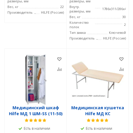
размеры, мм
размеры, мм
Вес, кг
22
Внутр.
1786x311/286x468
размеры, мм
Производитель
HILFE (Россия)
Вес, кг
30
Количество
2
полок
Тип замка
Ключевой
Производитель
HILFE (Россия)
Медицинский шкаф
Медицинская кушетка
Hilfe МД 1 ШМ-SS (11-50)
Hilfe МД KС
Есть в наличии
Есть в наличии