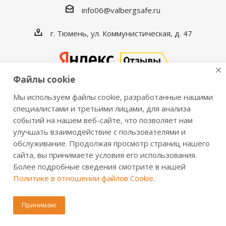
info06@valbergsafe.ru
г. Тюмень, ул. Коммунистическая, д. 47
Файлы cookie
Мы используем файлы cookie, разработанные нашими
2016-2026 © VALBERGSAFE.RU — Интернет-магазин
специалистами и третьими лицами, для анализа
событий на нашем веб-сайте, что позволяет нам
сейфов Valberg и металлической мебели Практик.
улучшать взаимодействие с пользователями и
Продажа сейфов для дома и офиса, металлических
обслуживание. Продолжая просмотр страниц нашего
шкафов, стеллажей, металлических дверей.
сайта, вы принимаете условия его использования.
Информация о розничных ценах, технических
Более подробные сведения смотрите в нашей
характеристиках, наличии на складе носит справочный
Политике в отношении файлов Cookie
.
характер и не является публичной офертой,
определяемой положениями из Статьи 437 ч.2 ГК РФ.
Принимаю