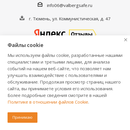
info06@valbergsafe.ru
г. Тюмень, ул. Коммунистическая, д. 47
Файлы cookie
Мы используем файлы cookie, разработанные нашими
2016-2026 © VALBERGSAFE.RU — Интернет-магазин
специалистами и третьими лицами, для анализа
событий на нашем веб-сайте, что позволяет нам
сейфов Valberg и металлической мебели Практик.
улучшать взаимодействие с пользователями и
Продажа сейфов для дома и офиса, металлических
обслуживание. Продолжая просмотр страниц нашего
шкафов, стеллажей, металлических дверей.
сайта, вы принимаете условия его использования.
Информация о розничных ценах, технических
Более подробные сведения смотрите в нашей
характеристиках, наличии на складе носит справочный
Политике в отношении файлов Cookie
.
характер и не является публичной офертой,
определяемой положениями из Статьи 437 ч.2 ГК РФ.
Принимаю