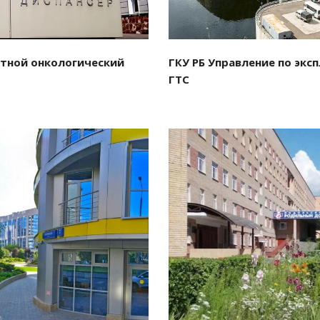
тной онкологический
ГКУ РБ Управление по экс
ГТС
отреть проект
Смотреть проект