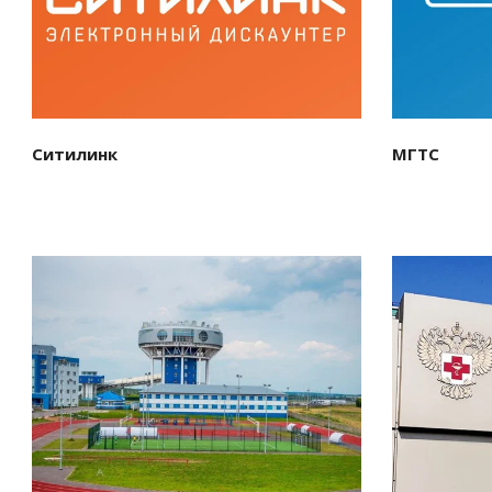
Ситилинк
МГТС
Смотреть проект
См