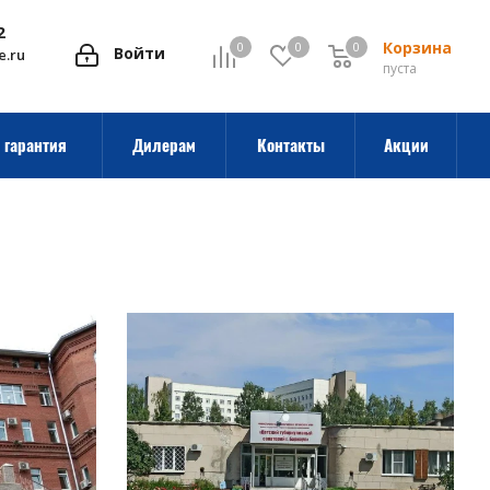
2
Корзина
0
0
0
0
Войти
e.ru
пуста
 гарантия
Дилерам
Контакты
Акции
Смотреть проект